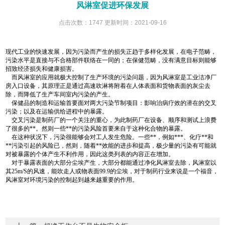
风淋室促进环保发展
点击次数：1747 更新时间：2021-09-16
现代工业的快速发展，因为污染而产生的损失正趋于多样化发展，在电子范畴，
污染水平是直接与不合格部件联络在一同的；在保健范畴，没有满意目标则能够
招致经济损失和健康损害。
而风淋室的应用就极大控制了生产环境的污染问题，因为风淋室是工业洁净厂
房入口设备，其原理正是通过高速吹淋将附着在人体表面和货物表面的灰尘去
除，而降低了生产车间室内污染的产生。
保健品的制造和运输首要面对两大污染节制项目：影响治病疗效的潜在的交叉
污染；以及在运输供给进程中的暴露。
交叉污染是制药厂的一个关注的重心，为此制药厂在设备、顺序和测试上浪费
了很多的**。然则一些**的污染风险首要来自于这种化合物的暴露。
在这种状况下，污染很能够会对工人发生危险。一些**，例如***、化疗**和
**污染引起的风险已，然则，随着**效能的进步和提高，极少量的污染有可能就
对被暴露的个体产生不利作用，因此这类列表的内容正在增加。
对于暴露表面的大部分尘埃产生，大部分都能通过净化风淋室去除，风淋室以
其25m/S的风速，能吹走人或物表面99.9的尘埃，对于制药行业来说是一个福音，
风淋室对环境污染的控制起到越来越重要的作用。