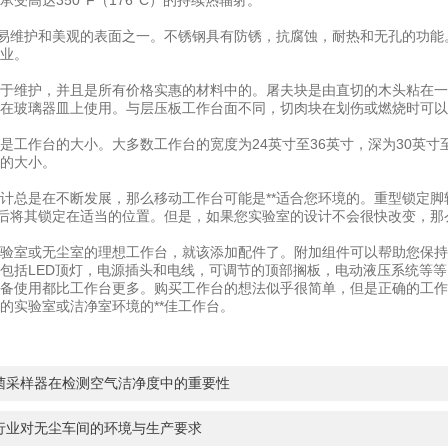
受高达350°F（176°C）的持续热辐射。
容易维护和美观的表面之一。不锈钢具有防锈，抗腐蚀，耐热和无孔的功
业。
于维护，并且是所有价格实惠的材料中的。屠夫块是由直切的木头粘在一
在玻璃器皿上使用。与层压板工作台面不同，切肉块在划伤或燃烧时可以
是工作台的大小。大多数工作台的宽度为24英寸至36英寸，深为30英寸至
的大小。
计总是在不断发展，那么移动工作台可能是**适合您环境的。重型锁定
置后将其锁定在适当的位置。但是，如果您实验室的设计不会很快改变，
验室或无尘室的理想工作台，就该添加配件了。附加组件可以帮助您保持
包括LED顶灯，电源插头和电线，可调节的顶部搁板，电动液压系统等等
备使用都比工作台更多。购买工作台的想法似乎很简单，但是正确的工作
的实验室或洁净室环境的**佳工作台。
菌采样器在检测空气洁净度中的重要性
行业对无尘车间的环境与生产要求