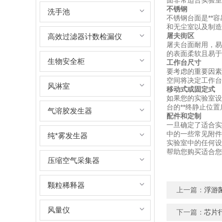
面非常适合实验室承
不锈钢
洗手池
不锈钢台面是**
和无尘室以及制造
屠夫街区
高效过滤器计数检漏仪
屠夫台面耐用，易
的表面柔软且易于
生物安全柜
工作台尺寸
要考虑的重要因素
空间将决定工作台
风淋室
移动式或固定式
如果您的实验室设
台的**终静止位
气溶胶发生器
配件和定制
一旦确定了适合实
中的一些常见附件
纯*雾发生器
实验室中的任何设
帮助您购买适合您
压缩空气采集器
颗粒稀释器
上一篇：
浮游
风量仪
下一篇：
芯片