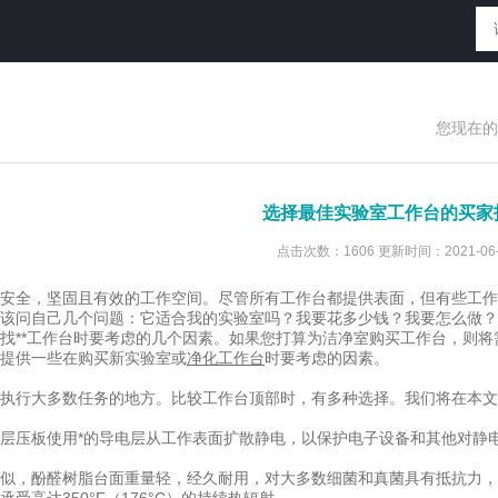
您现在的
选择最佳实验室工作台的买家
点击次数：1606 更新时间：2021-06-
安全，坚固且有效的工作空间。尽管所有工作台都提供表面，但有些工作
该问自己几个问题：它适合我的实验室吗？我要花多少钱？我要怎么做？
找**工作台时要考虑的几个因素。如果您打算为洁净室购买工作台，则
提供一些在购买新实验室或
净化工作台
时要考虑的因素。
执行大多数任务的地方。比较工作台顶部时，有多种选择。我们将在本文中
）层压板使用*的导电层从工作表面扩散静电，以保护电子设备和其他对静
似，酚醛树脂台面重量轻，经久耐用，对大多数细菌和真菌具有抵抗力，