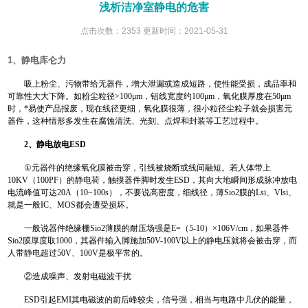
浅析洁净室静电的危害
点击次数：2353 更新时间：2021-05-31
1、静电库仑力
吸上粉尘、污物带给无器件，增大泄漏或造成短路，使性能受损，成品率和
可靠性大大下降。如粉尘粒径>100μm，铝线宽度约100μm，氧化膜厚度在50μm
时，*易使产品报废，现在线径更细，氧化膜很薄，很小粒径尘粒子就会损害元
器件，这种情形多发生在腐蚀清洗、光刻、点焊和封装等工艺过程中。
2、静电放电ESD
①元器件的绝缘氧化膜被击穿，引线被烧断或线间融短。若人体带上
10KV（100PF）的静电荷，触摸器件脚时发生ESD，其向大地瞬间形成脉冲放电
电流峰值可达20A（10~100s），不要说高密度，细线径，薄Sio2膜的Lsi、Vlsi、
就是一般IC、MOS都会遭受损坏。
一般说器件绝缘栅Sio2薄膜的耐压场强是E=（5-10）×106V/cm，如果器件
Sio2膜厚度取1000，其器件输入脚施加50V-100V以上的静电压就将会被击穿，而
人带静电超过50V、100V是极平常的。
②造成噪声、发射电磁波干扰
ESD引起EMI其电磁波的前后峰较尖，信号强，相当与电路中几伏的能量，