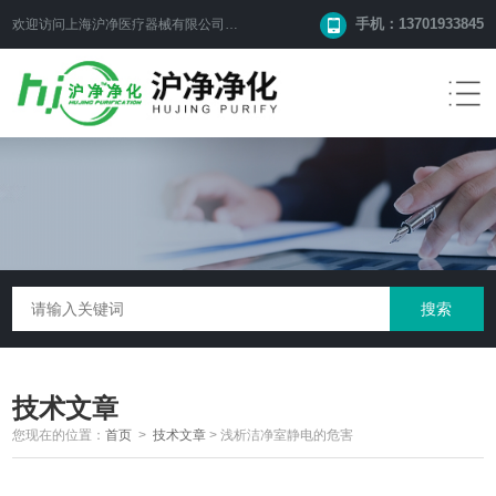
手机：13701933845
欢迎访问上海沪净医疗器械有限公司网站！
技术文章
您现在的位置：
首页
>
技术文章
>
浅析洁净室静电的危害