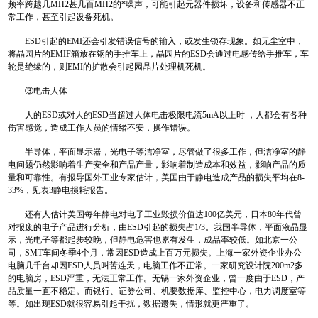
频率跨越几MH2甚几百MH2的*噪声，可能引起元器件损坏，设备和传感器不正
常工作，甚至引起设备死机。
ESD引起的EMI还会引发错误信号的输入，或发生锁存现象。如无尘室中，
将晶园片的EMIF箱放在钢的手推车上，晶园片的ESD会通过电感传给手推车，车
轮是绝缘的，则EMI的扩散会引起园晶片处理机死机。
③电击人体
人的ESD或对人的ESD当超过人体电击极限电流5mA以上时 ，人都会有各种
伤害感觉，造成工作人员的情绪不安，操作错误。
半导体，平面显示器，光电子等洁净室，尽管做了很多工作，但洁净室的静
电问题仍然影响着生产安全和产品产量，影响着制造成本和效益，影响产品的质
量和可靠性。有报导国外工业专家估计，美国由于静电造成产品的损失平均在8-
33%，见表3静电损耗报告。
还有人估计美国每年静电对电子工业毁损价值达100亿美元，日本80年代曾
对报废的电子产品进行分析，由ESD引起的损失占1/3。我国半导体，平面液晶显
示，光电子等都起步较晚，但静电危害也累有发生，成品率较低。如北京一公
司，SMT车间冬季4个月，常因ESD造成上百万元损失。上海一家外资企业办公
电脑几千台却因ESD人员叫苦连天，电脑工作不正常。一家研究设计院200m2多
的电脑房，ESD严重，无法正常工作。无锡一家外资企业，曾一度由于ESD，产
品质量一直不稳定。而银行、证券公司、机要数据库、监控中心，电力调度室等
等。如出现ESD就很容易引起干扰，数据遗失，情形就更严重了。