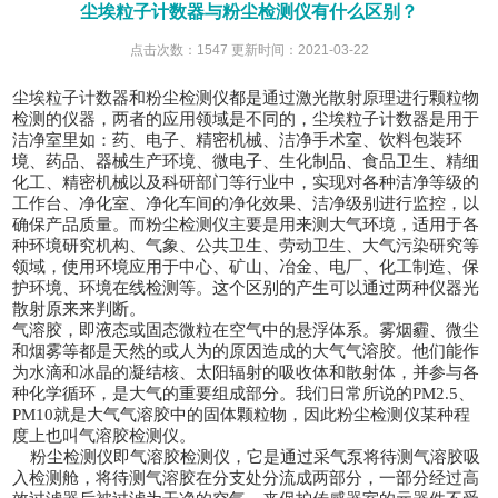
尘埃粒子计数器与粉尘检测仪有什么区别？
点击次数：1547 更新时间：2021-03-22
尘埃粒子计数器和粉尘检测仪都是通过激光散射原理进行颗粒物
检测的仪器，两者的应用领域是不同的，尘埃粒子计数器是用于
洁净室里如：药、电子、精密机械、洁净手术室、饮料包装环
境、药品、器械生产环境、微电子、生化制品、食品卫生、精细
化工、精密机械以及科研部门等行业中，实现对各种洁净等级的
工作台、净化室、净化车间的净化效果、洁净级别进行监控，以
确保产品质量。而粉尘检测仪主要是用来测大气环境，适用于各
种环境研究机构、气象、公共卫生、劳动卫生、大气污染研究等
领域，使用环境应用于中心、矿山、冶金、电厂、化工制造、保
护环境、环境在线检测等。这个区别的产生可以通过两种仪器光
散射原来来判断。
气溶胶，即液态或固态微粒在空气中的悬浮体系。雾烟霾、微尘
和烟雾等都是天然的或人为的原因造成的大气气溶胶。他们能作
为水滴和冰晶的凝结核、太阳辐射的吸收体和散射体，并参与各
种化学循环，是大气的重要组成部分。我们日常所说的
PM2.5、
PM10
就是大气气溶胶中的固体颗粒物，因此粉尘检测仪
某种程
度上
也叫气溶胶检测仪。
粉尘检测仪即气溶胶检测仪，它是通过采气泵将待测气溶胶吸
入检测舱，将待测气溶胶在分支处分流成两部分，一部分经过高