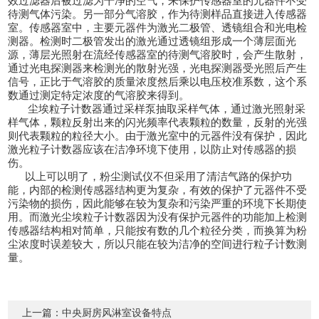
效过滤器后被过滤为干净的空气，来保护传感器室的元器件不受
待测气体污染。另一部分气溶胶，作为待测样品直接进入传感器
室。传感器室中，主要元器件为激光二极管、透镜组合和光电检
测器。检测时二极管发出的激光通过透镜组形成一个薄层面光
源，薄层光照射在流经传感器室的待测气溶胶时，会产生散射，
通过光电探测器来检测光的散射光强，光电探测器受光照后产生
信号，正比于气溶胶的质量浓度然后乘以电压校准系数，这个系
数通过测定特定浓度的气溶胶来得到。
尘埃粒子计数器通过采样泵抽取采样气体，通过激光照射采
样气体，颗粒反射出来的闪光频率代表颗粒的数量，反射的光强
则代表颗粒的粒径大小。由于激光室中的元器件没有保护，因此
激光粒子计数器应该在洁净环境下使用，以防止对传感器的损
伤。
以上可以明了，粉尘测试仪不但采用了清洁气路的保护功
能，内部的检测传感器结构更为复杂，有效的保护了元器件不受
污染物的损伤，因此能够在较为复杂和污染严重的环境下长期使
用。而激光尘埃粒子计数器因为没有保护元器件的功能加上检测
传感器结构相对简单，只能按有数的几个粒径分类，而换算为粉
尘浓度时误差较大，所以只能在较为洁净的空间进行粒子计数测
量。
上一篇：
中央厨房风淋室设备特点