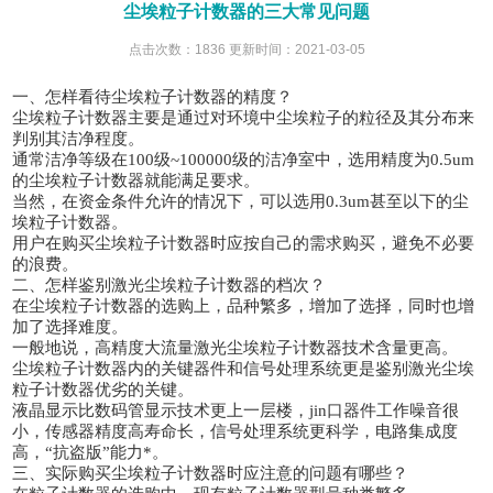
尘埃粒子计数器的三大常见问题
点击次数：1836 更新时间：2021-03-05
一、
怎样看待
尘埃粒子计数器
的精度？
尘埃粒子计数器主要是通过对环境中
尘埃粒子
的粒径及其分布来
判别其洁净程度。
通常洁净等级在
100级~100000级的洁净室中，选用精度为0.5um
的尘埃粒子计数器就能满足要求。
当然，在资金
条件
允许的情况下，可以选用
0.3um甚至以下的
尘
埃粒子计数器
。
用户在购买
尘埃粒子计数器
时
应
按自己的需求购买，避免不必要
的浪费。
二、怎样鉴别
激光尘埃粒子计数器
的档次？
在尘埃粒子计数器的选购上，品种繁多，
增加了
选择，同时也增
加了
选择
难度。
一般地说，高精度大流量
激光尘埃粒子计数器
技术含量更高。
尘埃粒子计数器
内的关键器件和信号处理系统更是鉴
别
激光尘埃
粒子计数器
优劣的关键。
液晶显示比数码管显示技术更上一层楼，
jin
口器件工作噪音很
小，传感器精度高寿命长，信号处理系统
更
科学，电路集成度
高，
“抗盗版”能力*。
三、实际购买
尘埃粒子计数器
时应注意的问题有哪些？