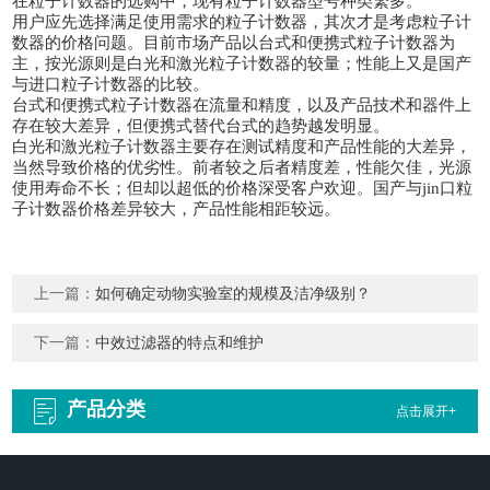
在粒子计数器的选购中，现有粒子计数器型号种类繁多。
用户应先选择满足使用需求的粒子计数器，其次才是
考虑
粒子计
数器
的价格问题。目前市场产品以台式和便携式粒子计数器为
主，按光源则是白光和激光粒子计数器的较量；性能上又是国产
与进口
粒子计数器
的
比较
。
台式和便携式
粒子计数器
在流量和精度，以及产品技术和器件上
存在较大差异，但便携式替代台式的趋势越发明显。
白光和激光
粒子计数器
主要存在测试精度和产品性能的大差异，
当
然导致价格的优劣
性
。前者较之后者精度差，性能欠佳，光源
使用寿命不长；但却以
超
低的价格深受客户欢迎。国产与
jin
口
粒
子计数器
价格差异较大，产品性能相距较远。
上一篇：
如何确定动物实验室的规模及洁净级别？
下一篇：
中效过滤器的特点和维护
产品分类
点击展开+