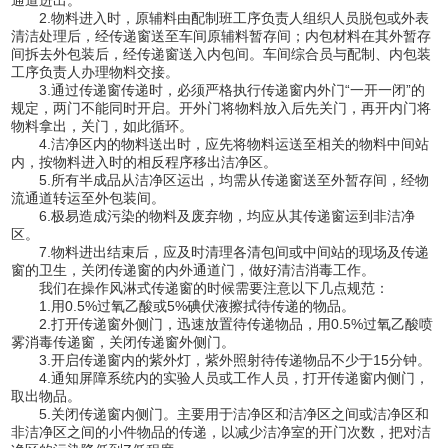
2.物料进入时，原辅料由配制班工序负责人组织人员脱包或外表
清洁处理后，经传递窗送至车间原辅料暂存间；内包材料在其外暂存
间拆去外包装后，经传递窗送入内包间。车间综合员与配制、内包装
工序负责人办理物料交接。
3.通过传递窗传递时，必须严格执行传递窗内外门“一开一闭”的
规定，两门不能同时开启。开外门将物料放入后先关门，再开内门将
物料拿出，关门，如此循环。
4.洁净区内的物料送出时，应先将物料运送至相关的物料中间站
内，按物料进入时的相反程序移出洁净区。
5.所有半成品从洁净区运出，均需从传递窗送至外暂存间，经物
流通道转运至外包装间。
6.极易造成污染的物料及废弃物，均应从其传递窗运到非洁净
区。
7.物料进出结束后，应及时清理各清包间或中间站的现场及传递
窗的卫生，关闭传递窗的内外通道门，做好清洁消毒工作。
我们在操作风淋式传递窗的时候需要注意以下几点规范：
1.用0.5%过氧乙酸或5%碘伏液擦拭待传递的物品。
2.打开传递窗外侧门，迅速放置待传递物品，用0.5%过氧乙酸喷
雾消毒传递窗，关闭传递窗外侧门。
3.开启传递窗内的紫外灯，紫外照射待传递物品不少于15分钟。
4.通知屏障系统内的实验人员或工作人员，打开传递窗内侧门，
取出物品。
5.关闭传递窗内侧门。主要用于洁净区和洁净区之间或洁净区和
非洁净区之间的小件物品的传递，以减少洁净室的开门次数，把对洁