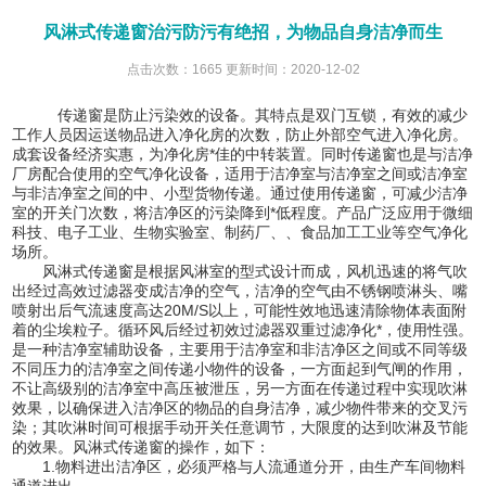
风淋式传递窗治污防污有绝招，为物品自身洁净而生
点击次数：1665 更新时间：2020-12-02
传递窗
是防止污染效的设备。其特点是双门互锁，有效的减少
工作人员因运送物品进入净化房的次数，防止外部空气进入净化房。
成套设备经济实惠，为净化房*佳的中转装置。同时传递窗也是与洁净
厂房配合使用的空气净化设备，适用于洁净室与洁净室之间或洁净室
与非洁净室之间的中、小型货物传递。通过使用传递窗，可减少洁净
室的开关门次数，将洁净区的污染降到*低程度。产品广泛应用于微细
科技、电子工业、生物实验室、制药厂、、食品加工工业等空气净化
场所。
风淋式传递窗是根据风淋室的型式设计而成，风机迅速的将气吹
出经过高效过滤器变成洁净的空气，洁净的空气由不锈钢喷淋头、嘴
喷射出后气流速度高达20M/S以上，可能性效地迅速清除物体表面附
着的尘埃粒子。循环风后经过初效过滤器双重过滤净化*，使用性强。
是一种洁净室辅助设备，主要用于洁净室和非洁净区之间或不同等级
不同压力的洁净室之间传递小物件的设备，一方面起到气闸的作用，
不让高级别的洁净室中高压被泄压，另一方面在传递过程中实现吹淋
效果，以确保进入洁净区的物品的自身洁净，减少物件带来的交叉污
染；其吹淋时间可根据手动开关任意调节，大限度的达到吹淋及节能
的效果。风淋式传递窗的操作，如下：
1.物料进出洁净区，必须严格与人流通道分开，由生产车间物料
通道进出。