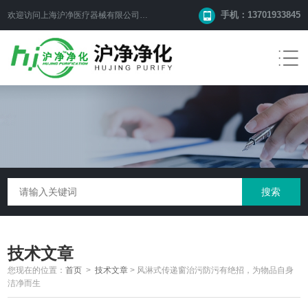
手机：13701933845
欢迎访问上海沪净医疗器械有限公司网站！
技术文章
您现在的位置：
首页
>
技术文章
>
风淋式传递窗治污防污有绝招，为物品自身
洁净而生