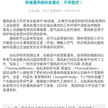
初读通风柜的发展史，不明觉厉！
点击次数：1917 更新时间：2020-09-16
通风柜是几乎所有实验室中*的设备，从教学实验室到研究实验室再到
工业实验室。通风柜通过安全地从紧邻的工作环境中清除这些物质，
避免人员接触有害或有毒烟雾，蒸气或灰尘的可能性。通风柜还用于
保护样品免受外部环境的影响。
通风柜可以是有管道的，也可以是再循环的。两种类型的工作方
式都是允许从通风柜的正面（开放）侧吸入空气，然后将其排出建筑
物外或通过过滤使其安全并再循环回房间。
自化学研究初期以来，实验室中就需要通风。使用局部烟囱排出
有害气体是解决此问题的明显方法。通风柜已经在实验室中使用了几
代。实际上，一些历史学家将个通风柜归功于托马斯·杰斐逊
（ThomasJefferson）或后来的托马斯·爱迪生（ThomasEdison），
据说这两个人都使用了壁炉的自然通风和烟道来排出实验中不需要的
蒸气。但是，约瑟夫·普里斯特利（JosephPriestly）于1790年创建了
个实验室化学排气罩。随着电力和电气工程的引入，台鼓风机电动机
的发明为今天的通风柜铺平了道路。1923年，英国利兹大学安装了管
道通风柜。