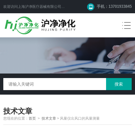
手机：13701933845
欢迎访问上海沪净医疗器械有限公司网站！
技术文章
您现在的位置：
首页
>
技术文章
>
风量仪出风口的风量测量