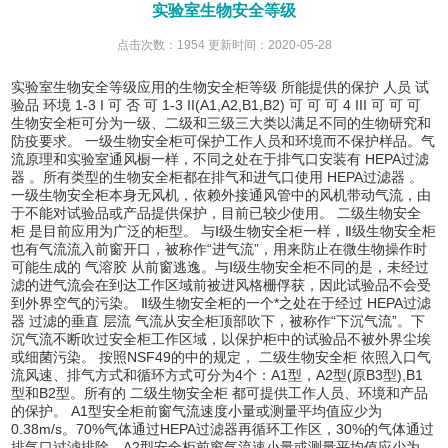
实验室生物安全等级
点击次数：1954 更新时间：2020-05-28
实验室生物安全等级应用的生物安全柜等级 所能提供的保护 人员 试
验品 环境 1-3 I 可 否 可 1-3 II(A1,A2,B1,B2) 可 可 可 4 III 可 可 可
生物安全柜可分为一级、二级和三级三大类以满足不同的生物研究和
防疫要求。 一级生物安全柜可保护工作人员和环境而不保护样品。气
流原理和实验室通风橱一样，不同之处在于排气口安装有
HEPA过滤
器
。所有类型的生物安全柜都在排气和进气口使用
HEPA过滤器
。
一级生物安全柜本身无风机，依赖外接通风管中的风机带动气流，由
于不能对试验品或产品提供保护，目前已较少使用。
二级生物安全
柜
是目前应用为广泛的柜型。 与Ⅰ级生物安全柜一样，Ⅱ级生物安全柜
也有气流流入前窗开口，被称作“进气流”，用来防止在微生物操作时
可能生成的
气溶胶
从前窗逃逸。与Ⅰ级生物安全柜不同的是，未经过
滤的进气流会在到达工作区域前被进风格栅俘获，因此试验品不会受
到外界空气的污染。 Ⅱ级生物安全柜的一个*之处在于经过
HEPA过滤
器
过滤的垂直
层流
气流从安全柜顶部吹下，被称作“下沉气流”。下
沉气流不断吹过安全柜工作区域，以保护柜中的试验品不被外界尘埃
或细菌污染。 按照NSF49的中的规定，
二级生物安全柜
依照入口气
流风速、排气方式和循环方式可分为4个：A1型，A2型(原B3型),B1
型和B2型。所有的
二级生物安全柜
都可提供工作人员、环境和产品
的保护。 A1型安全柜前窗气流速度小量或测量平均值应少为
0.38m/s。70%气体通过HEPA过滤器再循环工作区，30%的气体通过
排气口过滤排除。A2型安全柜前窗气流速小量或测量平均值应少为