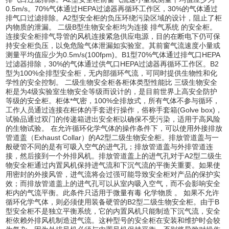
0.5m/s。70%气体通过HEPA过滤器再循环工作区，30%的气体通过
排气口过滤排除。A2型安全柜的负压环绕污染区域的设计，阻止了柜
内物质的泄漏。 二级B型生物安全柜均为连接
排气系统
的安全柜。
连接安全柜排气导管的风机连接紧急供应电源，目的在断电下仍可保
持安全柜负压，以免危险气体泄漏如实验室。其前窗气流速度小量或
测量平均值应少为0.5m/s(100fpm)。B1型70%气体通过排气口HEPA
过滤器排除，30%的气体通过供气口HEPA过滤器再循环工作区。B2
型为100%全排型安全柜，无内部循环气流，可同时提供生物性和化
学性的安全控制。 二级生物安全柜各柜体类型性能比 三级生物安全
柜是为4级实验室生物安全等级而设计的，是目前世界上高安全防护
等级的安全柜。柜体*气密，100%全排放式，所有气体不参与循环，
工作人员通过连接在柜体的手套进行操作，俗称手套箱(Golve box)，
试验品通过双门的传递箱进出安全柜以确保不受污染，适用于高风险
的生物试验。 在允许循环化学气体的操作条件下，可以使用外接排放
管道盖（Exhaust Collar）的A2型二级生物安全柜。排放管道盖与一
般硬管不同的是有可吸入空气的进气孔；排放管道盖与外排管道连
接，然后接到一个外排风机。排放管道盖上的进气孔对于A2型二级生
物安全柜通过内置风机保持进气流和下沉气流的平衡关重要。如果使
用密封的外接风管，进气流将会过强可能导致安全柜对产品的保护实
效；而排放管道盖上的进气孔可以从室内吸入空气，而不会影响安全
柜内的气流平衡。此条件只适用于微量有毒
化学物质
。 如果不允许
循环化学气体，则必须使用装备硬管的B2型二级生物安全柜。由于B
型安全柜不是独立平衡系统，它的内置风机只能制造下沉气流，安全
柜依赖外排风机制造进气流。这种型号的安全柜在安装和维护时会较