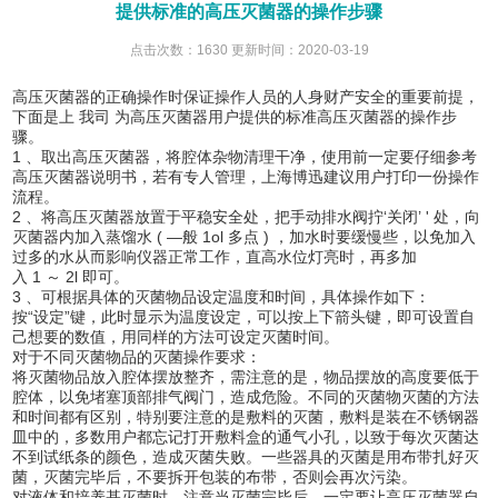
提供标准的高压灭菌器的操作步骤
点击次数：1630 更新时间：2020-03-19
高压灭菌器的正确操作时保证操作人员的人身财产安全的重要前提，
下面是上 我司 为高压灭菌器用户提供的标准高压灭菌器的操作步
骤。
1 、取出高压灭菌器，将腔体杂物清理干净，使用前一定要仔细参考
高压灭菌器说明书，若有专人管理，上海博迅建议用户打印一份操作
流程。
2 、将高压灭菌器放置于平稳安全处，把手动排水阀拧‘关闭’ ' 处，向
灭菌器内加入蒸馏水 ( —般 1ol 多点 ) ，加水时要缓慢些，以免加入
过多的水从而影响仪器正常工作，直高水位灯亮时，再多加
入 1 ～ 2l 即可。
3 、可根据具体的灭菌物品设定温度和时间，具体操作如下：
按“设定”键，此时显示为温度设定，可以按上下箭头键，即可设置自
己想要的数值，用同样的方法可设定灭菌时间。
对于不同灭菌物品的灭菌操作要求：
将灭菌物品放入腔体摆放整齐，需注意的是，物品摆放的高度要低于
腔体，以免堵塞顶部排气阀门，造成危险。不同的灭菌物灭菌的方法
和时间都有区别，特别要注意的是敷料的灭菌，敷料是装在不锈钢器
皿中的，多数用户都忘记打开敷料盒的通气小孔，以致于每次灭菌达
不到试纸条的颜色，造成灭菌失败。一些器具的灭菌是用布带扎好灭
菌，灭菌完毕后，不要拆开包装的布带，否则会再次污染。
对液体和培养基灭菌时，注意当灭菌完毕后，一定要让高压灭菌器自