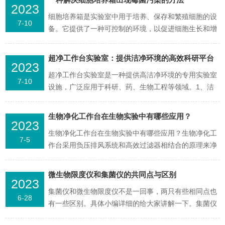
2023
细胞培养箱是实验室中用于培养、保存和繁殖细胞的设
7-10
备。它提供了一种可控制的环境，以促进细胞生长和增
殖，常用于细胞学、分子生物学等领域的实验研究。细
胞培养箱污染细胞培养箱出现霉菌污染是非常严重的问
超净工作台实验室：提供洁净环境的高效科研平台
2023
题，需要立即采取措施清除霉菌，以下是可能的方法：
超净工作台实验室是一种提供高洁净环境的专用实验室
使用消毒灯：细胞培养箱内装有紫外线灯，可以使用消
7-10
设施，广泛应用于科研、药、生物工程等领域。1、洁
毒灯对细胞培...
净环境：采用高效空气过滤技术，能够实现洁净等级达
到ISO5级（100级），有效去除空气中的微尘、微生物
生物净化工作台在生物实验中有哪些应用？
2023
和有害颗粒物，为实验提供纯净、无菌的工作环境。
生物净化工作台在生物实验中有哪些应用？生物净化工
2、高效操作：可根据需要提供垂直流或水平流的洁净
7-5
作台采用负压排风系统和高效过滤器相结合的原理来净
空气环境...
化工作区域。通过强制空气流动并过滤，可有效去除空
气中的微生物和颗粒物。工作台内部设有无菌工作区
微生物限度仪和集菌仪的共同点与区别
2023
域，实验人员可以在此进行操作，而外部空气则被过滤
集菌仪和微生物限度仪不是一回事，两只有些相同点也
器清洁后排出，确保实验环境的洁净度。这是一种广泛
6-28
有一些区别。具体小编详细的给大家讲解一下。集菌仪
应用于生命科学...
和微生物限度仪共同点：1、集菌仪和微生物限度检测