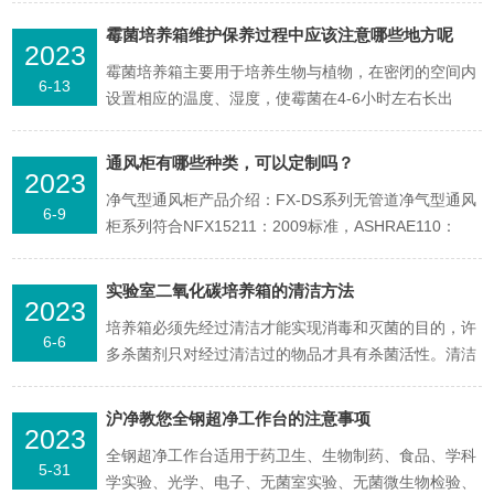
点进行测量。由于自然环境的复杂性，如风、水流、动
霉菌培养箱维护保养过程中应该注意哪些地方呢
2023
物等声源对噪声测量的影响很大，因此测量时应尽可能
霉菌培养箱主要用于培养生物与植物，在密闭的空间内
避免这些干扰，并且选择相对静谧的时间段和位置进行
6-13
设置相应的温度、湿度，使霉菌在4-6小时左右长出
测量，以确保数...
来，作为人工加快繁殖霉菌之用，考核电工电子产品的
抗霉能力和发霉程度。是人工三防气候中的一种重要检
通风柜有哪些种类，可以定制吗？
2023
测手段，是大专院校、药、电子、化工、生物科研部门
净气型通风柜产品介绍：FX-DS系列无管道净气型通风
作储藏菌种、生物培养、是科研实验室必需测试设备，
6-9
柜系列符合NFX15211：2009标准，ASHRAE110：
用于测试和判...
1995标准和中国国家标准JG/T385：2012标准，通过
ISO9001认证。产品是专为保护实验室人员在实验操作
实验室二氧化碳培养箱的清洁方法
2023
中的安全而设计的，可避免操作者在实验中吸入一些有
培养箱必须先经过清洁才能实现消毒和灭菌的目的，许
毒有害的、可致病的或毒性...
6-6
多杀菌剂只对经过清洁过的物品才具有杀菌活性。清洁
时必须使用与以后使用的消毒剂或杀菌剂化学性质上相
容的试剂进行清洁、消毒。①清洁箱体表面：先拂去表
沪净教您全钢超净工作台的注意事项
2023
面的灰尘，再用湿的海绵或软布清洗，再用软布擦干。
全钢超净工作台适用于药卫生、生物制药、食品、学科
如果有污物则用低浓度的清洁剂清洗，然后擦干。②清
5-31
学实验、光学、电子、无菌室实验、无菌微生物检验、
洗箱体内部：...