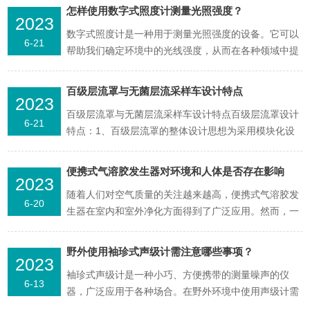
仪主要都是用作微生物、细菌之类的吸附、检查2、二
怎样使用数字式照度计测量光照强度？
2023
者都是采用薄膜过滤法集菌仪和微生物限度仪区别如下
数字式照度计是一种用于测量光照强度的设备。它可以
1、集菌仪是做无菌检测的，微生物限度检测仪是做有
6-21
帮助我们确定环境中的光线强度，从而在各种领域中提
菌检测。集菌...
供有用的信息。在本文中，我们将介绍如何使用照度计
来测量光照强度。首先，我们需要准备好数字式照度
百级层流罩与无菌层流采样车设计特点
2023
计。通常情况下，照度计会附带一个探头，用于检测光
百级层流罩与无菌层流采样车设计特点百级层流罩设计
线的强度。确保你的设备已经正确连接到探头上，并且
6-21
特点：1、百级层流罩的整体设计思想为采用模块化设
设备已经打开并...
计，各单元单独组成，可设备化进行安装和调试。2、
在过滤器的安装形式与密封方面，液槽密封过滤器的安
便携式气溶胶发生器对环境和人体是否存在影响
2023
装结构，可从技术上保证过滤器下游无泄漏的空气污
随着人们对空气质量的关注越来越高，便携式气溶胶发
染，易于安装和更换。3、风机箱采用外转子直联风
6-20
生器在室内和室外净化方面得到了广泛应用。然而，一
机，易于安装与检...
些人担心使用这种设备会对环境和人体健康产生负面影
响。本文将探讨这个问题，并提供相应的技术解释。首
野外使用袖珍式声级计需注意哪些事项？
2023
先我们需要了解什么是气溶胶发生器？简单地说，它是
袖珍式声级计是一种小巧、方便携带的测量噪声的仪
一种通过能够产生小颗粒物或可吸入微粒（PM）的机
6-13
器，广泛应用于各种场合。在野外环境中使用声级计需
制来过滤污染...
要注意以下几个问题。1、要注意选择适当的时间和地