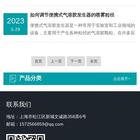
植物组培接种等需要局部洁净无菌工作环境的科研和生
产部门。也可连接成装配生产线具有低噪声、可移动性
如何调节便携式气溶胶发生器的喷雾粒径
2023
等特点。它的使用对改善工艺条件,提高产品质量和增大
便携式气溶胶发生器是一种常用于实验室和工业领域的
成品率均有良好效果。1、基本安全事项●本产品属室内
5-29
设备，主要用于产生各种粒径的气溶胶颗粒。在许多应
适用型，...
用中，如口腔雾化、环境监测以及晶片切割领域等，需
要调整喷雾粒径以满足不同的需求。本文将从以下几个
方面介绍如何调整便携式气溶胶发生器的喷雾粒径。
首页
上一页
下一页
末页
1、了解气溶胶发生器工作原理，在调整喷雾粒径前，
首先需要了解气...
产品分类
点击展开+
联系我们
地址：上海市松江区新城文诚路358弄6号
邮箱：1572566859@qq.com