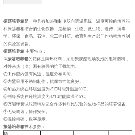
振荡培养箱
是一种具有加热和制冷双向调温系统，温度可控的培养箱
和振荡器相结合的生化仪器，是植物、生物、微生物、遗传、病毒
学、环保、食品、石油、化工等科研、教育和生产部门作精密培养制
的实验室设备。
振荡培养箱
主要特点：
①
振荡培养箱
的箱体是隔热材料，采用聚胺酯现场发泡的泡沫塑料，
对外来热（冷）源有较强的抗干扰能力。
②工作腔内设有风道，温度分布均匀。
③内壁采用不锈钢制作，抗腐蚀性能良好。
④加热系统在环境温度为-5℃时能升温至
6
0℃。
⑤制冷系统在环境温度为32℃时能降温至5℃。
⑥万能弹簧试瓶架特别适合作多种对比试验的生物样品的培养设备。
⑦无级调速，操作安全。
⑧温控精确，数字显示。
振荡培养箱
技术参数：
指