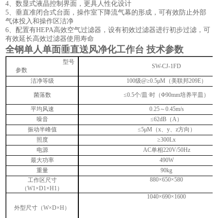
4
、数显式液晶控制界面，更具人性化设计
5
、垂直准闭合式台面，操作室下降流气幕的形成，可有效防止外部
气体投入和操作区洁净
6
、配置有
HEPA
高效空气过滤器，设有初效过滤器进行初步过滤，可
有效延长高效过滤器使用寿命
全钢单人单面垂直送风净化工作台
技术参数
型号
SW-CJ-1FD
参数
洁净等级
100
级
@
≥
0.5
μ
M
（美联邦
209E
）
菌落数
≤
0.5
个
/
皿·时（Φ
90mm
培养平皿）
平均风速
0.25
～
0.45m/s
噪音
≤
62dB
（
A
）
振动半峰值
≤
5
μ
M
（
x
、
y
、
z
方向）
照度
≥
300Lx
电源
AC
单相
220V/50Hz
最大功率
490W
重量
90kg
880
×
650
×
580
工作区尺寸
（
W1
×
D1
×
H1
）
1040
×
690
×
1600
外型尺寸
（
W
×
D
×
H
）