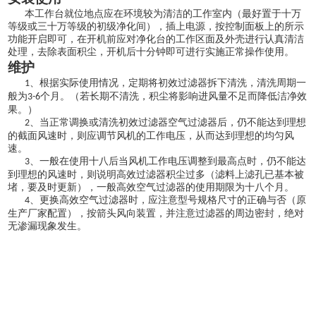
本工作台就位地点应在环境较为清洁的工作室内（最好置于十万
等级或三十万等级的初级净化间），插上电源，按控制面板上的所示
功能开启即可，在开机前应对净化台的工作区面及外壳进行认真清洁
处理，去除表面积尘，开机后十分钟即可进行实施正常操作使用。
维护
、根据实际使用情况，定期将初效过滤器拆下清洗，清洗周期一
1
般为
个月。（若长期不清洗，积尘将影响进风量不足而降低洁净效
3-6
果。）
、当正常调换或清洗初效过滤器空气过滤器后，仍不能达到理想
2
的截面风速时，则应调节风机的工作电压，从而达到理想的均匀风
速。
、一般在使用十八后当风机工作电压调整到最高点时，仍不能达
3
到理想的风速时，则说明高效过滤器积尘过多（滤料上滤孔已基本被
堵，要及时更新），一般高效空气过滤器的使用期限为十八个月。
、更换高效空气过滤器时，应注意型号规格尺寸的正确与否（原
4
生产厂家配置），按箭头风向装置，并注意过滤器的周边密封，绝对
无渗漏现象发生。