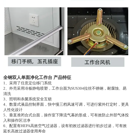
全钢双人单面净化工作台
产品特征
1、
采用了任意定位移门系统
2、
外壳采用冷板静电喷塑，工作台面为
SUS304拉丝不锈钢，耐腐蚀、易
清洗
3、照明和杀菌系统安全互锁
4、
数显式液晶控制界面，快中慢三档风速可调，可进行紫外灯定时，更具
人性化设计
5、垂直准闭合式台面，操作室下降流气幕的形成，可有效防止外部气体投
入和操作区洁净
6、配置有HEPA高效空气过滤器，设有初效过滤器进行初步过滤，可有效
延长高效过滤器使用寿命