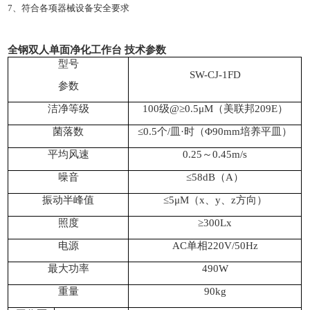
7、符合各项器械设备安全要求
全钢双人单面净化工作台
技术参数
型号
SW-CJ-1FD
参数
洁净等级
100级@≥0.5μM（美联邦209E）
菌落数
≤0.5个/皿·时（Φ90mm培养平皿）
平均风速
0.25～0.45m/s
噪音
≤58dB（A）
振动半峰值
≤5μM（x、y、z方向）
照度
≥300Lx
电源
AC单相220V/50Hz
最大功率
490W
重量
90kg