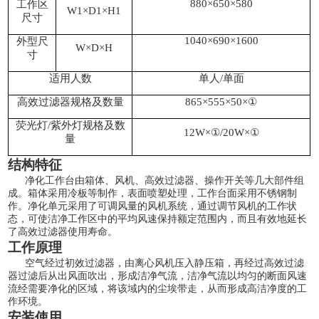
880×650×580
工作区
W1×D1×H1
尺寸
1040×690×1600
外型尺
W×D×H
寸
适用人数
单人
/单面
高效过滤器规格及数量
865×555×50×①
荧光灯
/紫外灯规格及数
12W×①/20W×①
量
结构特征
净化工作台由箱体、风机、高效过滤器、操作开关等几大部件组
成。箱体采用冷板等制作，表面喷塑处理，工作台面采用不锈钢制
作。净化单元采用了可调风量的风机系统，通过调节风机的工作状
态，可使洁净工作区中的平均风速保持额定范围内，而且有效地延长
了高效过滤器使用寿命。
工作原理
空气经过初效过滤器，由离心风机压入静压箱，再经过高效过滤
器过滤后从出风面吹出，形成洁净气流，洁净气流以均匀的断面风速
流经需要净化的区域，将该域内的尘埃带走，从而形成高洁净度的工
作环境。
安装使用