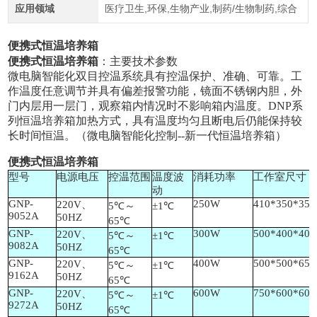
应用领域
医疗卫生,环保,生物产业,制药/生物制药,综合
便携式恒温培养箱
便携式恒温培养箱
：主要技术参数
微电脑智能化双目控温系统具有控温保护、准确、可靠。工
作温度任意调节并具有偏差报警功能，镜面不锈钢内胆，外
门内层用一层门，观察箱内情况时不影响箱内温度。
DNP系
列恒温培养箱加热方式，具有温度均匀且断电后仍能保持较
长时间恒温。（微电脑智能化控制--新一代恒温培养箱）
便携式恒温培养箱
型号
电源电压
控温范围
温度波
消耗功率
工作室尺寸
动
GNP-
250W
410*350*350
220V、
5℃～
±1℃
9052A
50HZ
65℃
GNP-
300W
500*400*400
220V、
5℃～
±1℃
9082A
50HZ
65℃
GNP-
400W
500*500*650
220V、
5℃～
±1℃
9162A
50HZ
65℃
GNP-
600W
750*600*600
220V、
5℃～
±1℃
9272A
50HZ
65℃