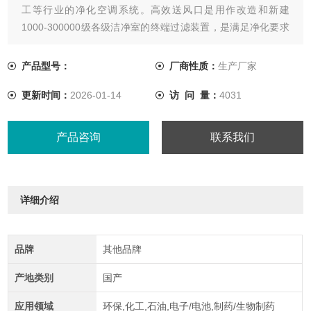
工等行业的净化空调系统。高效送风口是用作改造和新建
1000-300000级各级洁净室的终端过滤装置，是满足净化要求
的关键设备。高效送风口包含静压箱，散流板，高效过滤器，
与风管的接口可为顶接或侧接
产品型号：
厂商性质：
生产厂家
更新时间：
2026-01-14
访 问 量：
4031
产品咨询
联系我们
详细介绍
品牌
其他品牌
产地类别
国产
应用领域
环保,化工,石油,电子/电池,制药/生物制药