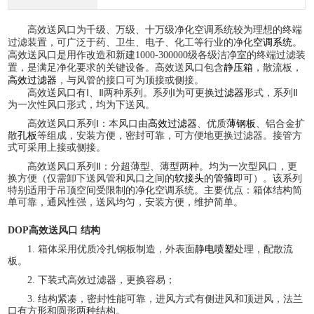
高效送风口为千级、万级、十万级净化空调系统较为理想的终端
过滤装置，可广泛于药、卫生、电子、化工等行业的净化
空调系统
。
高效送风口是用作改造和新建
1000-300000级各级洁净室的终端过滤装
置，是满足净化要求的关键设备。高效送风口包含
静压箱
，散流板，
高效过滤器
，与风管的接口可为顶接或侧接。
高效送风口有
Ⅰ、Ⅱ两种系列。系列Ⅰ为可更换
过滤器
形式，系列
Ⅱ
为一次性风口形式，均为下送风。
高效送风口系列
Ⅰ：本风口由
高效过滤器
、优质
薄钢板
、铝合金扩
散
孔板
等组成，安装方便，密封可靠，可方便地更换过滤器。接管方
式可采用上接或侧接。
高效送风口系列
Ⅱ：分超薄型、薄型两种。均为一次型风口，更
换方便（仅需卸下送风管和风口之间的
软接头
的
管箍
即可）。该系列
特别适用于吊顶空间受限制的净化空调系统。主要优点：箱体结构简
单可靠，通风性强，送风均匀，安装方便，维护简单。
DOP高效送风口
结构
1.
箱体采用优质冷扎钢板制造，外表面
静电喷塑
处理，配散流
板。
2.
下装式高效过滤器，更换容易；
3.
结构紧凑，密封性能可靠，进风方式有侧进风和顶进风，法兰
口有方形和圆形两种结构。