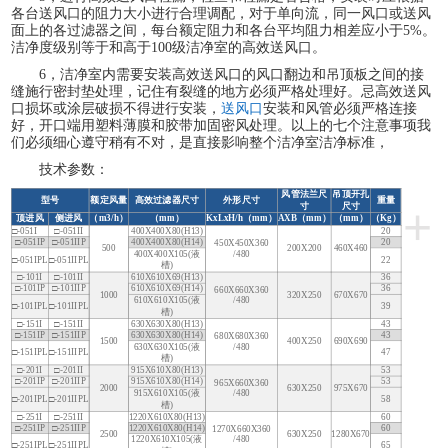
各台送风口的阻力大小进行合理调配，对于单向流，同一风口或送风
面上的各过滤器之间，每台额定阻力和各台平均阻力相差应小于5%。
洁净度级别等于和高于100级洁净室的高效送风口。
6，洁净室内需要安装高效送风口的风口翻边和吊顶板之间的接
缝施行密封垫处理，记住有裂缝的地方必须严格处理好。忌高效送风
口损坏或涂层破损不得进行安装，
送风口
安装和风管必须严格连接
好，开口端用塑料薄膜和胶带加固密风处理。以上的七个注意事项我
们必须细心遵守稍有不对，是直接影响整个洁净室洁净标准，
技术参数：
风管法兰尺
吊顶开孔
型号
额定风量
高效过滤器尺寸
外形尺寸
重量
+
寸
尺寸
顶进风
侧进风
（
m3/h）
（
mm）
KxLxH/h（mm）
AXB（mm）
（
mm）
（
Kg）
□-051I
□-051II
400X400X80(H13)
20
□-051IP
□-051IIP
400X400X80(H14)
20
450X450X360
500
200X200
460X460
400X400X105(液
/480
□-051IPL
□-051IIPL
22
槽)
□-101I
□-101II
610X610X69(H13)
36
□-101IP
□-101IIP
610X610X69(H14)
36
660X660X360
1000
320X250
670X670
610X610X105(液
/480
□-101IPL
□-101IIPL
39
槽)
□-151I
□-151II
630X630X80(H13)
43
□-151IP
□-151IIP
630X630X80(H14)
43
680X680X360
1500
400X250
690X690
630X630X105(液
/480
□-151IPL
□-151IIPL
47
槽)
□-201I
□-201II
915X610X80(H13)
53
□-201IP
□-201IIP
915X610X80(H14)
53
965X660X360
2000
630X250
975X670
915X610X105(液
/480
□-201IPL
□-201IIPL
58
槽)
□-251I
□-251II
1220X610X80(H13)
60
□-251IP
□-251IIP
1220X610X80(H14)
60
1270X660X360
2500
630X250
1280X670
1220X610X105(液
/480
□-251IPL
□-251IIPL
65