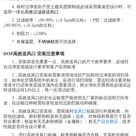
4.
有时洁净室由于受土建高度限制或必须采用紧凑型设计时，可
选用一体化
高效过滤器送风口
。
5.
过滤效率：
≥99.99%（≥0.3μm的尘粒）；P型：过滤效率：
≥99.995%（≥0.3μm的尘粒）
6.
初阻力：
≤230Pa
7. 有
保温层
、
不锈钢材质
可供选择。
DOP高效送风口
安装注意事项
1，安装前首先重要一点，高效送风口的尺寸效率要求，必须符
合洁净室现场设计要求和客户应用标准
的清扫清
2，高效送风口安装前需要清理清洗好产品和对洁净室
洁，如净化空调系统中的灰尘，应进行清扫清除，需达到清洁要求标
准准才行还有夹层或吊顶内也需要清洁，再次净化空调系统必须试运
转连续运转12h以上，再一次清洁处理。
3．高效送风口的安全运输需严格按照生厂家的标志说明方向等
放，在运输过种程需轻拿轻放切忌剧烈振动和碰撞。
4，高效送风口安装前，需现场对
送风口
包装进行外观检查，内
容包括滤纸、密封胶和框架有无损坏；边长、对角线和厚度尺寸是否
符合要求；框架有无毛刺和锈斑（金属框）；有无
产品合格证
，技术
性能是否符合设计要求。
5，进行高效送风口检漏，检查和检漏是否合格，安装时应根据