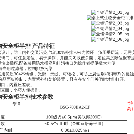
物安全柜半排
产品特征
,
0%
0%
离设计，防止内外交叉污染
气流
3
外排
7
内循环，负压垂层流
，无需
玻璃门，可任意定位，易于操作，并能关闭以便杀菌，定位高度限位报警
,
源输出插座
配备装用防水插座和排污接口为操作者提供极大方便
.
有专用过滤器，控制排放污染
304
采用优质
不锈钢，光滑、无缝、可轻松，可防止腐蚀剂和消毒剂的侵蚀
液晶面板控制
，内置紫外灯防护装置，只有在安全门关闭时才能打开。
测口，内置压差表。
面直面，小巧方便操作。
物安全柜半排
技术参数
*
注
型号
BSC-700IIA2-EP
高
100
@≥0.5μm(
209E
净度
级
美联邦
）
≤0.5
/
Φ90
落数
个
皿
·
时（
㎜培养平皿）
0.38±0.025m/s
门内侧