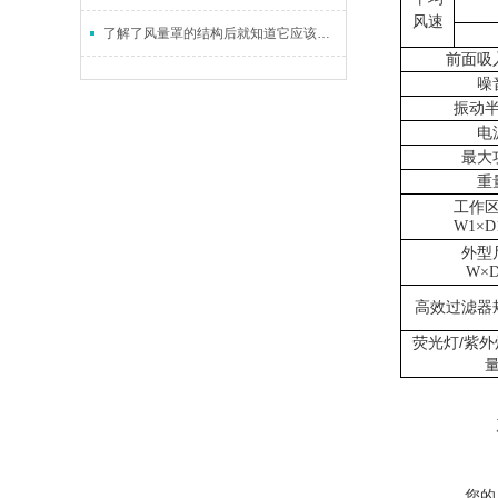
风速
了解了风量罩的结构后就知道它应该这么安装
前面吸
噪
振动
电
最大
重
工作
W1
×D
外型
W
×
高效过滤器
/
荧光灯
紫外
您的