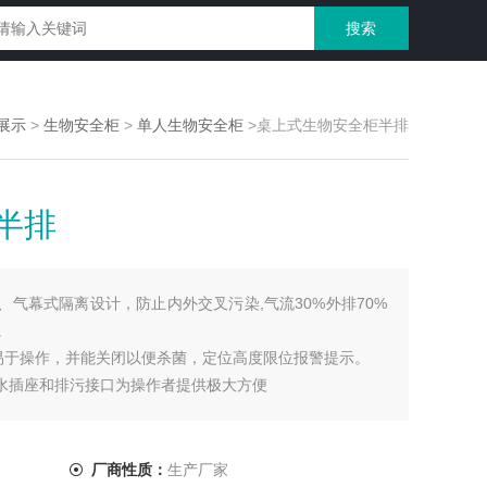
展示
>
生物安全柜
>
单人生物安全柜
>桌上式生物安全柜半排
半排
、气幕式隔离设计，防止内外交叉污染,气流30%外排70%
。
易于操作，并能关闭以便杀菌，定位高度限位报警提示。
防水插座和排污接口为操作者提供极大方便
厂商性质：
生产厂家