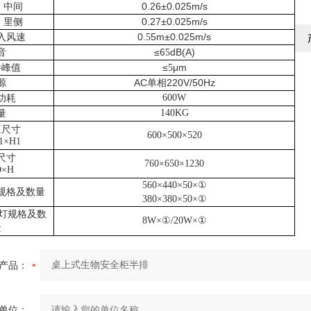
0.26±0.025m/s
中间
0.27±0.025m/s
里侧
0.
5m±0.025m/s
入风速
5
≤6
dB(A)
音
5
≤
μm
半峰值
5
AC
220V/50Hz
源
单相
600W
功耗
140KG
量
区尺寸
600
×
500
×
520
1
×H1
尺寸
760
×
650
×
1230
D
×H
560
×440
×50
×
①
规格及数量
380
×380
×50
×
①
灯规格及数
8W
×①
/20W
×①
量
产品：
单位：