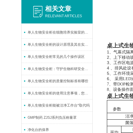
相关文章
RELEVANT ARTICLES
单人生物安全柜在细胞培养实验室的安全与效率优化研究
单人生物安全柜的设计原理及其在实验室中的重要性
桌上式生
1
、
气幕式隔
单人生物安全柜常见的几个操作误区
2
、
上下移动
3
、
工作区电
4
、
排风处设
单人生物安全柜：守护生物科研安全的屏障
5
、
工作环境
6
、
采用LED
单人生物安全柜的质量控制标准有哪些
7
、带DOP
检
8
、设备操作
单人生物安全柜的使用注意事项，您未必全部知晓
桌上式生
单人生物安全柜能被洁净工作台*取代吗
参数
洁
GMP制药 ZJSJ系列负压称量罩
菌
净化台的保养
平均