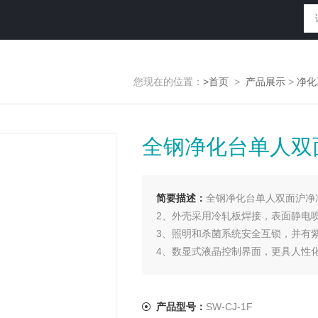
您现在的位置：
>首页
>
产品展示
>
净化
全钢净化台单人双
简要描述：
全钢净化台单人双面沪净
2、外壳采用冷轧板焊接，表面静电喷
3、照明和杀菌系统安全互锁，并有
4、数显式液晶控制界面，更具人性
5、垂直准闭合式台面，操作室下降
产品型号：
SW-CJ-1F