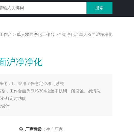
工作台
>
单人双面净化工作台
>全钢净化台单人双面沪净净化
面沪净净化
净化：1、采用了任意定位移门系统
塑，工作台面为SUS304拉丝不锈钢，耐腐蚀、易清洗
紫外灯定时功能
化设计
流气幕的形成，可有效防止外部气体投入和操作区洁净
厂商性质：
生产厂家