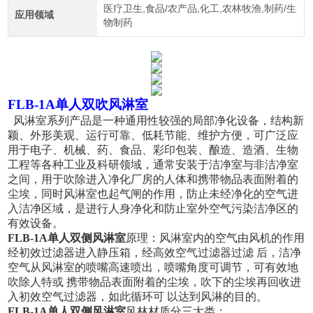
医疗卫生,食品/农产品,化工,农林牧渔,制药/生
应用领域
物制药
FLB-1A单人双吹风淋室
风淋室系列产品是一种通用性较强的局部净化设备，结构新
颖、外形美观、运行可靠、低耗节能、维护方便，可广泛应
用于电子、机械、药、食品、彩印包装、酿造、造酒、生物
工程等各种工业及科研领域，通常安装于洁净室与非洁净室
之间，用于吹除进入净化厂房的人体和携带物品表面附着的
尘埃，同时风淋室也起气闸的作用，防止未经净化的空气进
入洁净区域，是进行人身净化和防止室外空气污染洁净区的
有效设备。
FLB-1A单人双侧风淋室
原理：风淋室内的空气由风机的作用
经初效过滤器进入静压箱，经高效空气过滤器过滤 后，洁净
空气从风淋室的喷嘴高速喷出，喷嘴角度可调节，可有效地
吹除人特或 携带物品表面附着的尘埃，吹下的尘埃再回收进
入初效空气过滤器，如此循环可 以达到风淋的目的。
FLB-1A单人双侧风淋室
风林材质分三大类：