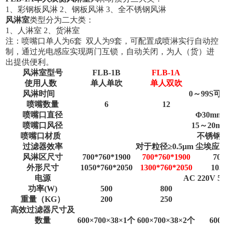
1、彩钢板风淋 2、钢板风淋 3、全不锈钢风淋
风淋室
类型分为二大类：
1、人淋室 2、货淋室
注：喷嘴口单人为6套 双人为9套，可配置成喷淋实行自动控
制，通过光电感应实现两门互锁，自动关闭，为人（货）进
出提供便利。
风淋室型号
FLB-1B
FLB-1A
使用人数
单人单吹
单人双吹
风淋时间
0～99S可
喷嘴数量
6
12
喷嘴口直径
Φ30mm
喷嘴口风径
15
～2
0
m/
喷嘴口材质
不锈钢
过滤器效率
对于粒径≥0.5μm 尘埃应为
风淋区尺寸
700*760*1900
700*760*1900
70
外形尺寸
1050*760*2050
1300*760*2050
105
电源
AC 220V 5
功率(W)
500
800
重量（KG）
200
250
高效过滤器尺寸及
数量
600×
70
0×
38
×1个
600×
70
0×
38
×2个
600