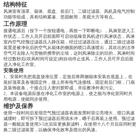
结构特征
风淋室有顶罩、箱体、底盘、前后门、二级过滤器、风机及电气控制
功能等组成，具有结构紧凑、坚固耐用，美观大方等有点。
工作原理
接通电源后（按下一个按钮通电，再按一下即断电），风淋室进入工
作状态，工作人员开启前面即可启动低噪音风机进行风淋状态，风淋
室内空气经预过滤器压入静压箱，经过过滤器压出，通过二级过滤器
装置是被净化后的空气从箱体的侧面的喷口高速喷出，其吹出的洁净
空气可去除人与货物所携带的尘埃，达到风淋除尘的目的，风淋时间
经过数秒后(吹风时间可设定)则自动停止送风，工作人员可开启后面
进入净化工作室。
安装使用
1、安装时先把底盘放准位置，定放后将两侧箱体安装在底盘上，在
装好顶罩及各项固定件，接上所有电气连接线，固定前后门框，门扇
及装饰嵌条，个接点注入密封胶即成，并应擦净外表污尘。
2、本设备电源应接在净化工作室的电源上，使之能与净化室同时共
用电源，使能同步使用。
维护及保养
使用一段时间后发现空气预过滤器表面发黑时容尘亮增大，喷口风速
减缓时，即可拆下预过滤器后用清水冲，晒干后再装上使用。预过滤
器一般能反复使用3-5次后应更换新滤料，在使用十八个月后应同时更
换二级过滤装置，以确保净化效率及喷出的风速。