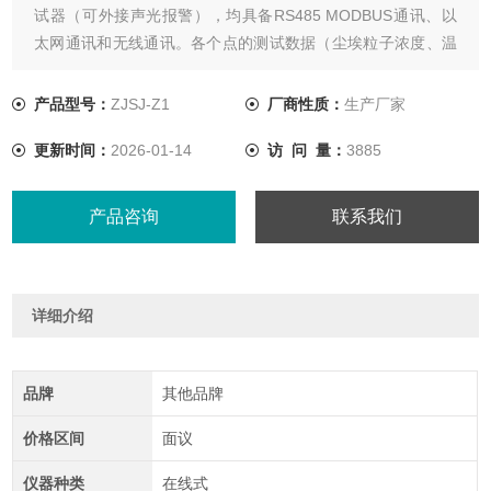
试器（可外接声光报警），均具备RS485 MODBUS通讯、以
太网通讯和无线通讯。各个点的测试数据（尘埃粒子浓度、温
湿度、压差和风速）能被实时（有线或无线方式）发送至交换
机，再送往监控软件主机。
产品型号：
ZJSJ-Z1
厂商性质：
生产厂家
更新时间：
2026-01-14
访 问 量：
3885
产品咨询
联系我们
详细介绍
品牌
其他品牌
价格区间
面议
仪器种类
在线式