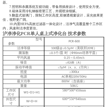
器
。
7
.
照明和杀菌系统互锁功能，带备用插座设计，使用安全方便。
8
.
箱体采用冷轧钢板喷塑工艺，外观喷涂细腻。
9
.
翻盖式玻璃门，限制工作区高度
,双侧透视窗设计，采光效果更
佳，视野更广阔。
1
0
.
内置
HEPA高效过滤器一体化设计，洁净气流覆盖整个工作区
内，风速和洁净度更佳。
沪净净化PCR单人桌上式净化台
技术参数
型号
PCR-600
参数
洁净等级
级
≥
μ
（美联邦
）
100
@
0.5
M
209E
菌落数
≤
个
皿·时（Φ
培养平皿）
0.5
/
90mm
平均风速
～
0.25
0.45m/s
噪音
≤
（
）
62dB
A
振动半峰值
≤
μ
（
、
、
方向）
5
M
x
y
z
≥
照度
300Lx
电源
单相
AC
220V/50Hz
最大功率
800W
（含插座）
重量
50KG
工作区
580*500*450mm
×
×
W1
D1
H1
尺寸
600*550*840mm
外型尺
×
×
W
D
H
寸