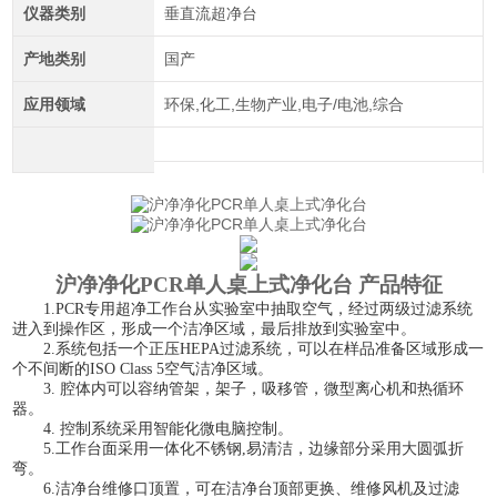
仪器类别
垂直流超净台
产地类别
国产
应用领域
环保,化工,生物产业,电子/电池,综合
沪净净化PCR单人桌上式净化台
产品特征
1.
PCR专用超净工作台从实验室中抽取空气，经过两级过滤系统
进入到操作区，形成一个洁净区域，最后排放到实验室中。
2.
系统包括一个正压
HEPA过滤系统，可以在样品准备区域形成一
个不间断的ISO Class 5空气洁净区域。
3.
腔体内可以容纳管架，架子，吸移管，微型离心机和热循环
器。
4.
控制系统采用智能化微电脑控制。
5.
工作台面采用一体化不锈钢
,易清洁
，
边缘部分采用大圆弧折
弯。
6
.
洁净台维修口顶置，可在洁净台顶部更换、维修风机及过滤