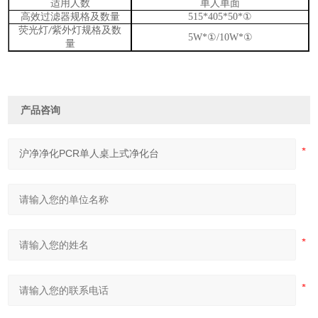
适用人数
单人单面
高效过滤器规格及数量
515*405*50*
①
荧光灯
紫外灯规格及数
/
5W*
①
/10W*
①
量
产品咨询