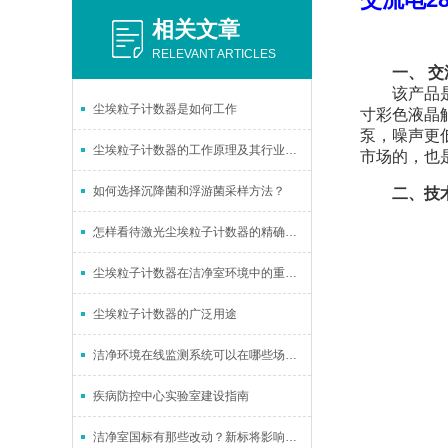
相关文章
RELEVANT ARTICLES
一、
交
该产品是由
尘埃粒子计数器是如何工作
寸彩色液晶触
泵，噪声更
尘埃粒子计数器的工作原理及其行业应用概述
市场的，也
如何选择沉降菌和浮游菌采样方法？
二、技术
怎样看待激光尘埃粒子计数器的精确测量粒径？
尘埃粒子计数器在洁净室环境中的重要性
尘埃粒子计数器的广泛用途
洁净环境在线监测系统可以在哪些场景使用
疾病防控中心实验室建设指南
洁净室国标有那些改动？新标将影响哪些企业呢?