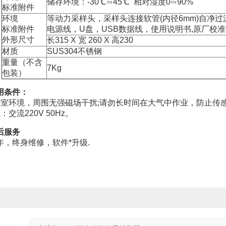
储存环境：-30℃∽45℃ 相对湿度0∽90%
标准附件
环境
等动力采样头，采样头连接软管(内径6mm)自净
标准附件
电源线，U盘，USB数据线，使用说明书,原厂校
外形尺寸
长315 X 宽 260 X 高230
材质
SUS304不锈钢
重量（不含
7Kg
包装）
条件：
环境，周围无强磁场干扰;请勿长时间在大气中作业，防止传
流220V 50Hz。
服务
终身维修，软件*升级.