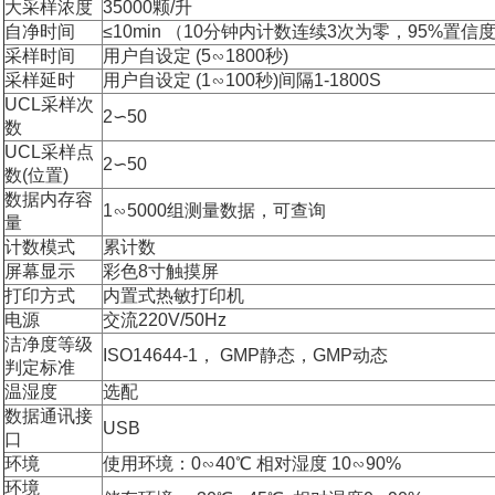
大采样浓度
35000颗/升
自净时间
≤10min （10分钟内计数连续3次为零，95%置信
采样时间
用户自设定 (5∽1800秒)
采样延时
用户自设定 (1∽100秒)间隔1-1800S
UCL采样次
2∽50
数
UCL采样点
2∽50
数(位置)
数据内存容
1∽5000组测量数据，可查询
量
计数模式
累计数
屏幕显示
彩色8寸触摸屏
打印方式
内置式热敏打印机
电源
交流220V/50Hz
洁净度等级
ISO14644-1， GMP静态，GMP动态
判定标准
温湿度
选配
数据通讯接
USB
口
环境
使用环境：0∽40℃ 相对湿度 10∽90%
环境