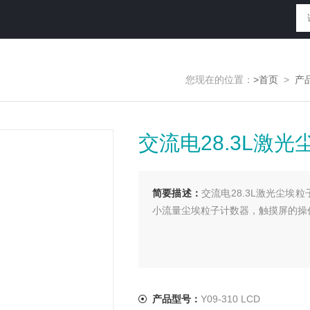
您现在的位置：
>首页
>
产
交流电28.3L激
简要描述：
交流电28.3L激光尘埃
小流量尘埃粒子计数器，触摸屏的操
产品型号：
Y09-310 LCD