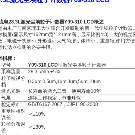
流电28.3L激光尘埃粒子计数器
Y09-310 LCD
概述
本厂与南京理工大学联合开发研制的新一代尘埃粒子计数器。控
摸屏(显示尺寸162mm宽*121mm高，显示比例4:3)，大
低，电磁干扰更小;外形设计大气简洁，体积小，重量轻,使用方
是过滤器检测的必要手段。
指标：
型号
Y09-310 LCD
型激光尘埃粒子计数器
采样流量
28.3L/min ±5%
粒子粒径分
0.3um,0.5um,1um,3um,5um,10um
档
激光光源
长寿命的激光二管，使用寿命10年
气泵
连续工作稳定，节能环保
检定标准
GB/T6167-2007，JJF1190-2008
重复性相对
＜±10%
误差
粒径分布误
＜±30%
差