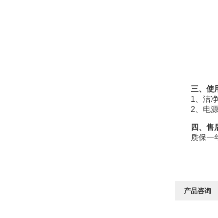
三、使用
1、洁净室
2、电源：交
四、售后
质保一年，
产品咨询