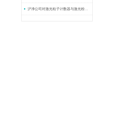
沪净公司对激光粒子计数器与激光粉尘仪（pm2.5粉尘检测