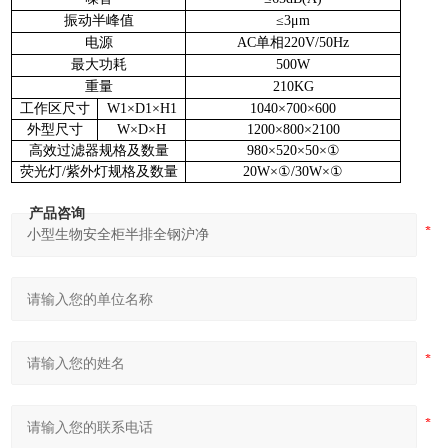
振动半峰值
≤
3
μm
电源
AC
单相
220V/50Hz
最大功耗
500W
重量
210KG
工作区尺寸
W1
×
D1
×
H1
1040
×
700
×
600
外型尺寸
W
×
D
×
H
1200
×
800
×
2100
高效过滤器规格及数量
980
×
520
×
50
×
①
荧光灯
/
紫外灯规格及数量
2
0W
×
①
/
3
0W
×
①
产品咨询