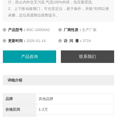
计，防止内外交叉污染,气流100%外排，负压垂层流。
2、上下移动玻璃门，可任意定位，易于操作，并能*关闭以便
杀菌，定位高度限位报警提示。
3、工作区电源输出插座,配备装用防水插座和排污接口为操作
者提供极大方便
产品型号：
BSC-1000IIA2
厂商性质：
生产厂家
4 、排风处设有专用过滤器，控制排放污染.
更新时间：
2026-01-14
访 问 量：
3724
产品咨询
联系我们
详细介绍
品牌
其他品牌
价格区间
1-2万