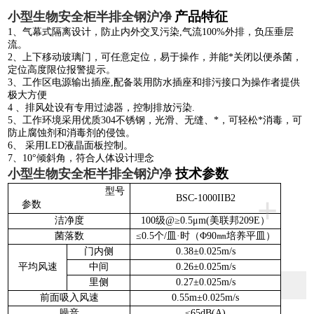
产品特征
小型生物安全柜半排全钢沪净
1
、
气幕式隔离设计，防止内外交叉污染
,
气流
10
0%
外排，负压垂层
流。
2
、
上下移动玻璃门，可任意定位，易于操作，并能*关闭以便杀菌，
定位高度限位报警提示。
3
、
工作区电源输出插座
,
配备装用防水插座和排污接口为操作者提供
极大方便
4
、
排风处设有专用过滤器，控制排放污染
.
5
、
工作环境采用优质
304
不锈钢，光滑、无缝、*，可轻松*消毒，可
防止腐蚀剂和消毒剂的侵蚀。
6
、
采用
LED
液晶面板控制。
7
、
10°
倾斜角，符合人体设计理念
技术参数
小型生物安全柜半排全钢沪净
型号
+
BSC-1000IIB2
参数
洁净度
100
级
@≥0.5μm(
美联邦
209E
）
菌落数
≤0.5
个
/
皿
·
时（
Φ90
㎜培养平皿）
门内侧
0.38±0.025m/s
平均风速
中间
0.26±0.025m/s
里侧
0.27±0.025m/s
前面吸入风速
0.
5
5m±0.025m/s
噪音
≤6
5
dB(A)