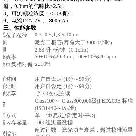
道，0.3um的信噪比≥2.5:1
8、可测颗粒浓度：≤30K颗/L
9、电流DC7.2V，1800mAh
三、性能参数
0.3, 0.5,1,3,5,10μm
测试粒子粒径
 源
激光二极管(寿命大于30000小时)
 量
2.83 升 /分钟（0.1cfm）
50±10%@0.3μm, 100±10%@0.5μm
计数效率
≤±10%
测量重复相对偏
差
采样时间
用户自设定 (1分～99分)
采样延时
用户自设定 (1分～99分)
采样频率
1到99次或连续
Class100～ Class300,000级(FED209E 标
报警
(ISO14464-1标准)
测试方式
单一/重复/连续/定时/平均
数据内存容量
1000组测量数据
超过计数，激光功率衰减，超过校准流量（
错误指示