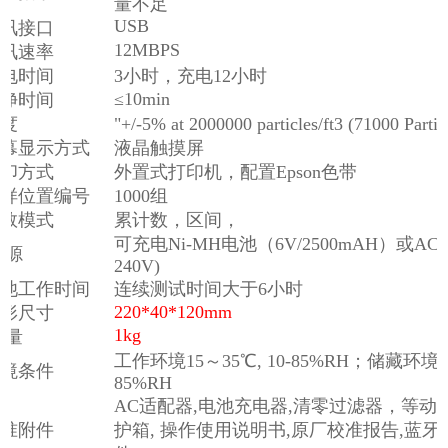
量不足
USB
通讯接口
12MBPS
通讯速率
充电时间
3小时，充电12小时
≤10min
自净时间
浓度
"+/-5% at 2000000 particles/ft3 (71000 Parti
屏幕显示方式
液晶触摸屏
打印方式
外置式打印机，配置Epson色带
采样位置编号
1000组
计数模式
累计数，区间，
可充电Ni-MH电池（6V/2500mAH）或A
 源
240V)
电池工作时间
连续测试时间大于6小时
220*40*120mm
外形尺寸
1kg
 量
工作环境15～35℃, 10-85%RH；储藏环境：-
环境条件
85%RH
AC适配器,电池充电器,清零过滤器，等动力
标准附件
护箱, 操作使用说明书,原厂校准报告,蓝