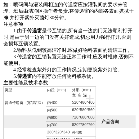
如：喷码间与灌装间相连的传递窗应按灌装间的要求来管
理。班后由洁净区操作者负责,将传递窗的内部各表面搽拭干
净,并打开紫外灭菌灯30分钟。
注意事项
1.由于
传递窗
是带互锁的,所有当一边的门无法顺利打开
时,是由于另一边的门没有关好造成,切忌用力强行打开,否则
会损坏互锁装置。
2.物料从低到较高洁净时,应做好物料表面的清洁工作。
3.传递窗的互锁装置无法正常工作时,应及时维修,否则不
能使用。
4.经常检查紫外灯的工作情况,定期更换紫外灯管。
5.
传递窗
内不能存放任何物料或杂物。
主要性能及技术参数
类型
内径（mm）
外形（mm）
+
宽 高 深
520*480*460
普通传递窗（宽*高*深）
内400
620*580*560
内500
720*680*660
内600
产品咨询
820*780*760
内700
280*320*340
外400