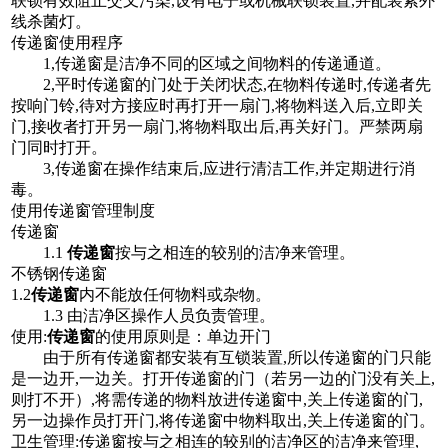
联锁有效阻止交叉污染,设有电子或机械联锁装置,并配装紫外
线杀菌灯。
传递窗使用程序
1,传递窗是洁净不同的区域之间物料的传递通道。
2,平时传递窗的门处于关闭状态,在物料传递时,传递者先
按响门铃,待对方接应时再打开一扇门,将物料送入后,立即关
门,接收者打开另一扇门,将物料取出后,再关好门。严禁两扇
门同时打开。
3,传递窗在操作结束后,应进行清洁工作,并定期进行消
毒。
使用传递窗管理制度
传递窗
1.1
传递窗
按与之相连的较别的洁净来管理。
不锈钢传递窗
1.2
传递窗
内不能放任何物料或杂物。
1.3 由洁净区操作人员负责管理。
使用:
传递窗
的使用原则是：单边开门
由于所有传递窗都安装有互锁装置,所以传递窗的门只能
是一边开,一边关。打开传递窗的门（若另一边的门没有关上,
则打不开）,将需传递的物料放进传递窗中,关上传递窗的门,
另一边操作员打开门,将传递窗中物料取出,关上传递窗的门。
卫生管理:传递窗按与之相连的较别的洁净区的洁净来管理,