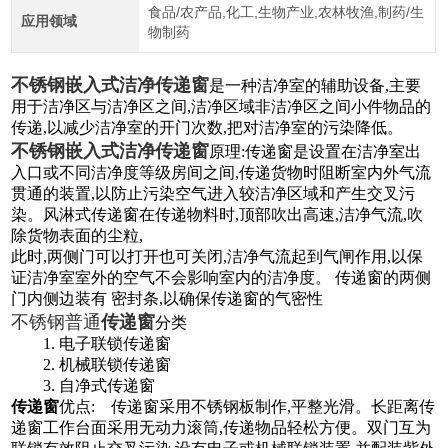
食品/农产品,化工,生物产业,农林牧渔,制药/生
应用领域
物制药
不锈钢嵌入式洁净传递窗
是一种洁净室的辅助设备,主要
用于洁净区与洁净区之间,洁净区域非洁净区之间小件物品的
传递,以减少洁净室的开门次数,把对洁净室的污染降低。
不锈钢嵌入式洁净传递窗
原理:传递窗是设置在洁净室出
入口或不同洁净度等级房间之间,传递货物时阻断室内外气流
贯通的装置,以防止污染空气进入较洁净区域和产生交叉污
染。风淋式传递窗在传递物料时,顶部吹出高速,洁净气流,吹
除货物表面的尘粒,
此时,两侧门可以打开也可关闭,洁净气流起到气闸作用,以保
证洁净室室外的空气不会影响室内的洁净度。 传递窗的两侧
门内侧边装有 密封条,以确保传递窗的气密性
不锈钢普通
传递窗
分类
1. 电子联锁传递窗
2. 机械联锁传递窗
3. 自净式传递窗
传递窗
优点: 传递窗采用不锈钢板制作,平整光滑。长距离传
递窗工作台面采用无动力滚筒,传递物品轻松方便。双门互为