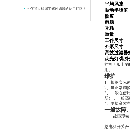
平均风速
如何通过检漏了解过滤器的使用期限？
振动半峰值
照度
电源
功耗
重量
工作尺寸
外形尺寸
高效过滤器
荧光灯/紫
控制面板上的
用。
维护
1、根据实际
2、当正常调
3、一般在使
新），一般高
4、更换高效
一般故障
故障现象
总电源开关合