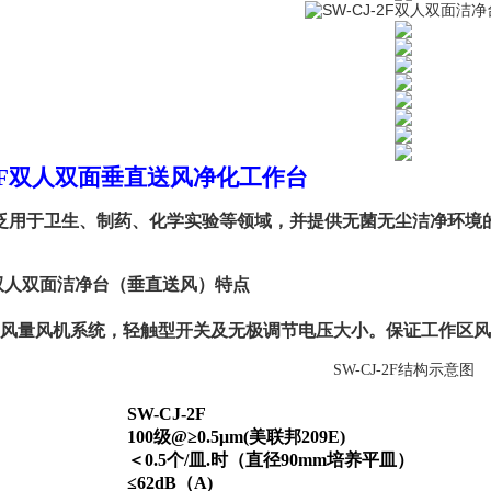
-2F双人双面垂直送风净化工作台
泛用于卫生、制药、化学实验等领域，并提供无菌无尘洁净环境
F双人双面洁净台
（垂直送风）
特点
调风量风机系统，轻触型开关及无极调节电压大小。保证工作区
SW-CJ-2F结构示意图
SW-CJ-2F
100级@≥0.5
μm
(美联邦209E)
＜0.5个/皿.时（直径90mm培养平皿）
≤62dB（A)