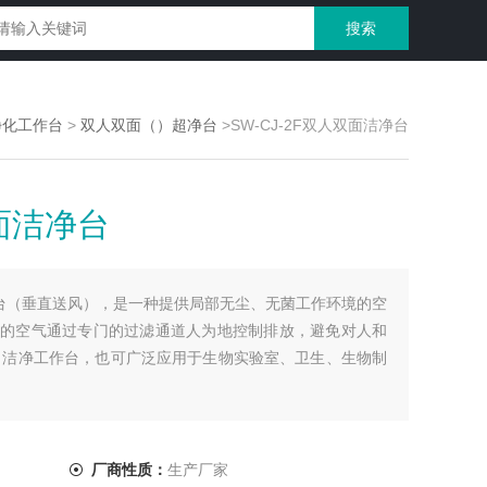
净化工作台
>
双人双面（）超净台
>SW-CJ-2F双人双面洁净台
双面洁净台
洁净台（垂直送风），是一种提供局部无尘、无菌工作环境的空
的空气通过专门的过滤通道人为地控制排放，避免对人和
 洁净工作台，也可广泛应用于生物实验室、卫生、生物制
厂商性质：
生产厂家