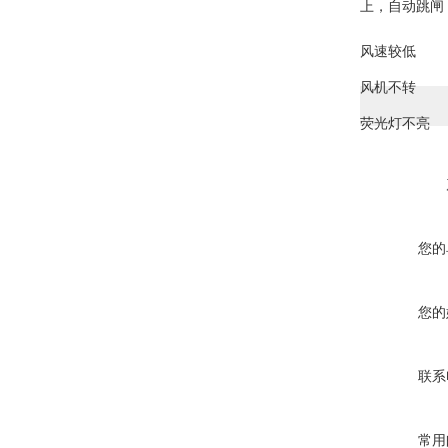
上，自动跳闸
风速较低
风机不转
荧光灯不亮
您的
您的
联系
常用