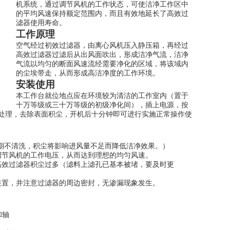
机系统，通过调节风机的工作状态，可使洁净工作区中
的平均风速保持额定范围内，而且有效地延长了高效过
滤器使用寿命。
工作原理
空气经过初效过滤器，由离心风机压入静压箱，再经过
高效过滤器过滤后从出风面吹出，形成洁净气流，洁净
气流以均匀的断面风速流经需要净化的区域，将该域内
的尘埃带走，从而形成高洁净度的工作环境。
安装使用
本工作台就位地点应在环境较为清洁的工作室内（置于
十万等级或三十万等级的初级净化间），插上电源，按
处理，去除表面积尘，开机后十分钟即可进行实施正常操作使
长期不清洗，积尘将影响进风量不足而降低洁净效果。）
调节风机的工作电压，从而达到理想的均匀风速。
高效过滤器积尘过多（滤料上滤孔已基本被堵，要及时更
装置，并注意过滤器的周边密封，无渗漏现象发生。
和轴