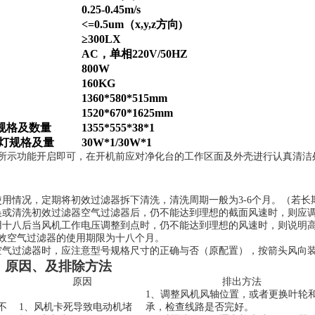
0.25-0.45m/s
<=0.5um（x,y,z方向)
≥300LX
AC，单相220V/50HZ
800W
16
0KG
1360*580*515mm
1520*670*1625mm
规格及数量
1355
*555*38
*1
外灯规格及量
30
W*
1
/
30
W*
1
所示功能开启即可，在开机前应对净化台的工作区面及外壳进行认真清洁
使用情况，定期将初效过滤器拆下清洗，清洗周期一般为3-6个月。（若
换或清洗初效过滤器空气过滤器后，仍不能达到理想的截面风速时，则应
用十八后当风机工作电压调整到点时，仍不能达到理想的风速时，则说明
效空气过滤器的使用期限为十八个月。
空气过滤器时，应注意型号规格尺寸的正确与否（原配置），按箭头风向
、原因、及排除方法
原因
排出方法
1、调整风机风轴位置，或者更换叶轮
不
1、风机卡死导致电动机堵
承，检查线路是否完好。