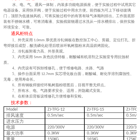
水、电、气、通风一体制，内装多功能电源插座，便于实验过程中试用其它
电器设备。采用快开阀，便于实验过程中用水方便。前挡板为可上下移动玻璃
门，顶部为低速抽风机，可将实验过程中的有害有味气体顺利排出。工作面底部
装有不锈钢水槽，可将消毒液、实验残留物通过水洗从一排水槽排出，保持实验
环境安全、可靠。
通风柜
特点
1、
外壳采用
厚优质冷轧钢板在数控加工中心、剪裁、定位打孔、折
1.0mm
弯焊接后成型，酸洗磷化处理后喷涂环氧树脂粉末高温烘烤固化。
2、
冷轧板
附着力高、外形美观。
3、
内壳采用
灰色抗倍特板，耐酸碱有机溶剂之实验室专用抗蚀材
5mm
质。
4、
内壳
设有可拆卸维修孔，便于维修电路、水路、气路
5、
操作台面采用
实芯理化板台面，耐酸碱、耐化学溶剂腐蚀性、
12.7mm
无毒，使用寿命长。
6、
所有钢板焊接经环氧树脂粉喷图后，目视平整无焊点。
7、
所有水、电、气路要求安全、适用，并隐藏式安装。
8、
在柜体后背板设维修孔方便维修和安检。
技术参数：
Model
ZJ
-TFG-12
ZJ
-TFG-15
ZJ
-TFG-
排风速度
0.5m/sec
0.5m/sec
0.5m/s
进水压力
电源
220/300V
220/300V
220/30
最大功率
0.3KW
0.3KW
0.3KW
重量
150KG
165KG
175KG