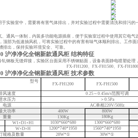
用于实验室中，需要将有害气体排出，并对实验过程中需要清洗和排污的
气、通风一体制，内装多功能电源插座，便于实验室过程中使用其它电气
，顶部为低速抽风机，可将实验过程中的有害有味气体顺利排出。工作面
槽排出，保持实验环境安全、可靠。
00
沪净净化全钢新款通风柜
结构特征
冷轧钢板无缝焊接
，实验区
台面
采用不锈钢贴面，
设备表面静电喷塑
处理
FX-FH
12
00
、
FX-FH
15
00
、
FX-FH
18
0
00
沪净净化全钢新款通风柜
技术参数
型号
FX-FH
12
00
FX-FH
15
00
排风速度
0.25
～
0.45m/s
范围可调
进水压力
＞
0.5Pa
电源
AC
单相
220V/50Hz
最大功率
400W
800W
18
0Kg
重量
1
3
0Kg
1030*660*680
1300*660*680
W1
×
D1
×
H1
1200*740*1950
1560*740*1950
W
×
D
×
H
灯规格及数量
28W*
①
30W*
①