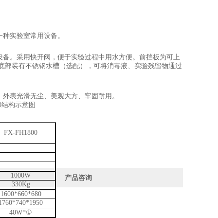
一种实验室常用设备。
设备。采用快开阀，便于实验过程中用水方便。前挡板为可上
底部装有不锈钢水槽
（
选配
）
，可将消毒液、实验残留物通过
，
外表
光滑无尘、美观大方、牢固耐用。
0
结构示意图
FX-FH
18
00
1000W
产品咨询
33
0Kg
1600*660*680
1760*740*1950
40W*
①