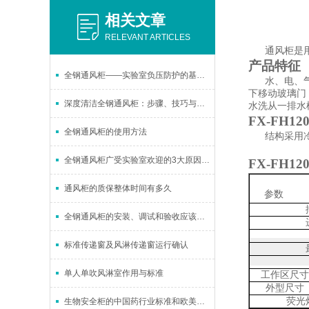
相关文章
RELEVANT ARTICLES
通风柜是
产品特征
全钢通风柜——实验室负压防护的基础设备
水、电、
下移动玻璃门
深度清洁全钢通风柜：步骤、技巧与注意事项
水洗从一排水
FX-FH12
全钢通风柜的使用方法
结构
采用
全钢通风柜广受实验室欢迎的3大原因，了解一下！
FX-FH12
通风柜的质保整体时间有多久
参数
全钢通风柜的安装、调试和验收应该如何进行
标准传递窗及风淋传递窗运行确认
单人单吹风淋室作用与标准
工作区尺寸
外型尺寸
荧光
生物安全柜的中国药行业标准和欧美标准的比较