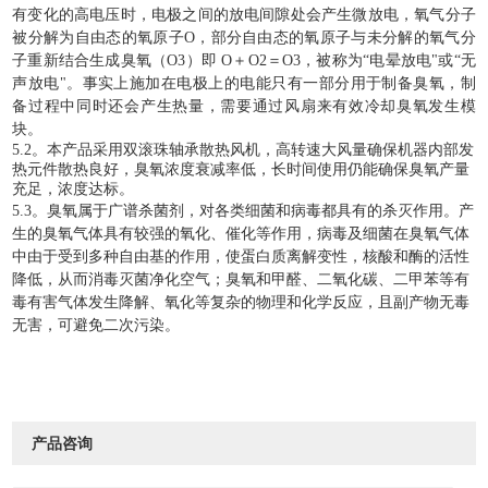
有变化的高电压时，电极之间的放电间隙处会产生微放电，氧气分子
被分解为自由态的氧原子O，部分自由态的氧原子与未分解的氧气分
子重新结合生成臭氧（O3）即 O＋O2＝O3，被称为“电晕放电"或“无
声放电"。事实上施加在电极上的电能只有一部分用于制备臭氧，制
备过程中同时还会产生热量，需要通过
风扇
来有效冷却臭氧发生模
块。
5.2。本产品采用双滚珠轴承散热风机，高转速大风量确保机器内部发
热元件散热良好，臭氧浓度衰减率低，长时间使用仍能确保臭氧产量
充足，浓度达标。
5.3。臭氧属于广谱杀菌剂，对各类细菌和病毒都具有的杀灭作用。产
生的臭氧气体具有较强的氧化、催化等作用，病毒及细菌在臭氧气体
中由于受到多种自由基的作用，使蛋白质离解变性，核酸和酶的活性
降低，从而消毒灭菌净化空气；臭氧和甲醛、二氧化碳、二甲苯等有
毒有害气体发生降解、氧化等复杂的物理和化学反应，且副产物无毒
无害，可避免二次污染。
产品咨询