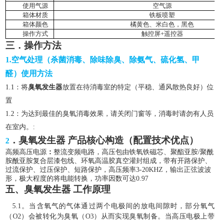
使用气源
空气源
箱体材质
铁板喷塑
箱体颜色
橘黄色、米白色，黑色
操作方式
触控屏
+遥控器
三．
操作方法
1.
空气
处理（杀菌消毒、除味除臭、除氨气、硫化氢、甲
醛）
使用方法
1
.1：将
臭氧发生器
放置在待消毒室的特定（平稳、通风散热良好）位
置
1
.
2
：为达到最佳的臭氧消毒效果，请关闭门窗等，消毒时请勿有人员
在室内。
:
．
臭氧发生器
产品
核心
构造（配置技术优点）
2
高频高压电源
：
整流变频电路，高压包由铁氧铁磁芯、聚酯亚胺
/聚酰
胺酰亚胺复合层漆包线、环氧高温胶真空灌封组成，带有开路保护、
过流
保护、
过压保护、短路保护，高压频率
3
-
20KHZ，输出正
弦
波波
形，极大程度的将电能转换，功率
因数
可达
0.97
五
、
臭氧发生器
工作原理
5.1。
当含氧气的气体通过两个电极间的放电间隙时，部分氧气
（
O2）会被转化为臭氧（O3）从而实现臭氧制备。当高压电极上带