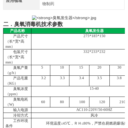
应用领域
物制药
二．
臭氧
消毒机
技术参数
产品名称
臭氧发生器
275*185*150
产品尺寸
（长
*宽*高
mm）
332*233*232
包装尺寸
（长
*宽*高
mm）
5
10
15
20
30
臭氧产量
（
g/h）
3.2
3.3
3.4
3.5
3.8
产品毛重
（
KG）
15-40
臭氧浓度
（
ppm）
臭氧电耗
60
80
100
120
210
（
W)
AC110-220V/50-60HZ
输入电源
冷却方式
风冷
工作环境
环境温度
≤45℃，ＲＨ≤80%，严禁在易燃易爆场
条件