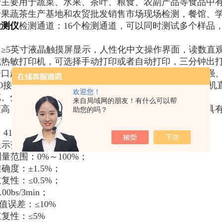
于主要用于蔬菜、水果、茶叶、粮食、农副产品等食品中
于果蔬茶生产基地和农贸批发销售市场现场检测，餐馆、
检测仪
检测通道：16个检测通道，可以同时测试多个样品
≥5英寸液晶触摸屏显示，人性化中文操作界面，读数直
式热敏打印机，可选择手动打印或者自动打印，三分钟出
进口超高亮发光二极管，具有低功耗、高精度、稳定性强
2.0接口设计，方便数据的存贮和移动，并可随时与计算
欢迎您！
览、分析、统计、打印等。
来自局域网的朋友！有什么可以帮
度高，仪器具有自检功能：具有开机自检和调零功能，具
助您的吗？
；
：410nm；
显示范围：0%～100%；
测量范围：0%～100%；
确度：±1.5%；
复性：≤0.5%；
0bs/3min；
值误差：≤10%
重复性：≤5%