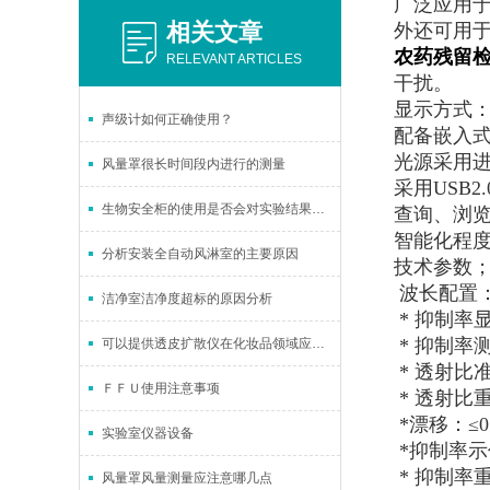
广泛应用
相关文章
外还可用
农药残留
RELEVANT ARTICLES
干扰。
显示方式：
声级计如何正确使用？
配备嵌入
光源采用
风量罩很长时间段内进行的测量
采用USB
生物安全柜的使用是否会对实验结果产生影响？如何避免影响？
查询、浏
智能化程
分析安装全自动风淋室的主要原因
技术参数
波长配置
洁净室洁净度超标的原因分析
* 抑制率
* 抑制率
可以提供透皮扩散仪在化妆品领域应用的优势吗？
* 透射比准
ＦＦＵ使用注意事项
* 透射比重
*漂移：≤0.0
实验室仪器设备
*抑制率示
* 抑制率
风量罩风量测量应注意哪几点