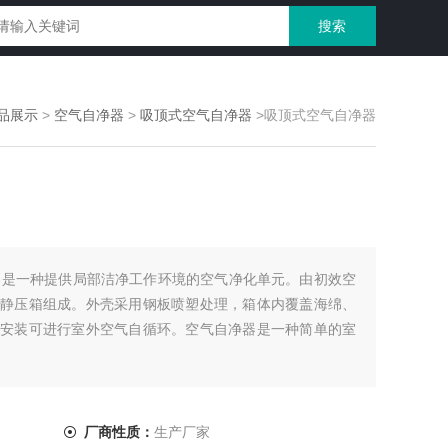
品展示
>
空气自净器
>
吸顶式空气自净器
>吸顶式空气自净器
自净器是一种提供局部洁净工作环境的空气净化单元。由初效空
静压箱组成。外壳采用钢板喷塑处理，箱体内覆盖海绵、
安装可进行室外空气自循环。空气自净器是一种简单的室
厂商性质：
生产厂家