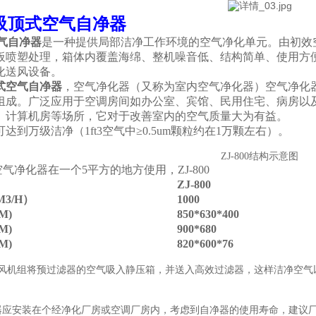
吸顶式空气自净器
气自净器
是一种提供局部洁净工作环境的空气净化单元。由初效
板喷塑处理，箱体内覆盖海绵、整机噪音低、结构简单、使用方
化送风设备。
式空气自净器
，
空气净化器
（又称为室内空气净化器）
空气净化
组成。广泛应用于空调房间如办公室、宾馆、民用住宅、病房以
、计算机房等场所，它对于改善室内的空气质量大为有益。
达到万级洁净（1ft3空气中≥0.5um颗粒约在1万颗左右）。
ZJ-800结构示意图
气净化器在一个5平方的地方使用，
ZJ-800
ZJ-
8
00
3/H）
10
00
M)
850*630*400
M)
900*680
M)
820*600*76
风机组将预过滤器的空气吸入静压箱，并送入高效过滤器，这样洁净空气
器应安装在个经净化厂房或空调厂房内，考虑到自净器的使用寿命，建议厂房内