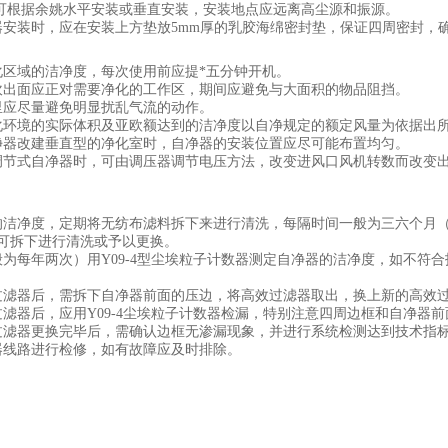
器可根据余姚水平安装或垂直安装，安装地点应远离高尘源和振源。
器安装时，应在安装上方垫放5mm厚的乳胶海绵密封垫，保证四周密封，
化区域的洁净度，每次使用前应提*五分钟开机。
吹出面应正对需要净化的工作区，期间应避免与大面积的物品阻挡。
里应尽量避免明显扰乱气流的动作。
化环境的实际体积及亚欧额达到的洁净度以自净规定的额定风量为依据出
净器改建垂直型的净化室时，自净器的安装位置应尽可能布置均匀。
调节式自净器时，可由调压器调节电压方法，改变进风口风机转数而改变
的洁净度，定期将无纺布滤料拆下来进行清洗，每隔时间一般为三六个月
可拆下进行清洗或予以更换。
般为每年两次）用Y09-4型尘埃粒子计数器测定自净器的洁净度，如不符
过滤器后，需拆下自净器前面的压边，将高效过滤器取出，换上新的高效
过滤器后，应用Y09-4尘埃粒子计数器检漏，特别注意四周边框和自净器
过滤器更换完毕后，需确认边框无渗漏现象，并进行系统检测达到技术指
器线路进行检修，如有故障应及时排除。