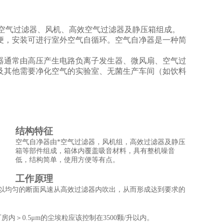
空气过滤器、风机、高效空气过滤器及静压箱组成。
便，安装可进行室外空气自循环。空气自净器是一种简
器
通常由高压产生电路负离子发生器、微风扇、
空气过
及其他需要净化空气的实验室、无菌生产车间（如饮料
结构特征
空气自净器由*空气过滤器，风机组，高效过滤器及静压
箱等部件组成，箱体内覆盖吸音材料，具有整机噪音
低，结构简单，使用方便等有点。
工作原理
以均匀的断面风速从高效过滤器内吹出，从而形成达到要求的
＞0.5μm的尘埃粒应该控制在3500颗/升以内。