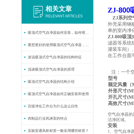
相关文章
800
ZJ-
RELEVANT ARTICLES
ZJ系列空
外壳采用钢
单的室内净
吸顶式空气自净器如何安装，如何维护？
ZJ-800
吸顶
滤器
等系统
要想更好的使用吸顶式空气自净器，日常的维护*！
灌装车间）
在工作台面可
述说吸顶式空气自净器的结构特征
浅谈吸顶式空气自净器的原理
注：一个空
型号
吸顶式空气自净器的结构介绍
额定风量（M
外形尺寸(M
吸顶式空气自净器如何正确安装和使用
开孔尺寸(M
高效尺寸(M
百级净化工作台为什么这么任性
空气自净器的
肉制品行业风淋室的特点
洁净区域。
安装
实验室通风柜材质一般采用哪些材质？
1、空气自净