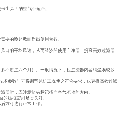
确保出风面的空气不短路。
所需要的唤起数而得出使用台数。
出风口的平均风速，从而经济的使用自净器，提高高效过滤器
（多不超过六个月）。一般情况下，粗过滤器内容纳尘埃较多
合技术参数时可将调节风机工况使之符合要求，或更换高效过滤
过滤器时，应注意箭头标记指向空气流动的方向。
前面的压框密封是否良好。
标后方可进行正常工作。