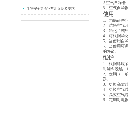
2.空气自净
3、空气自净
生物安全实验室常用设备及要求
使用
1、为保证净
2、洁净空气
3、净化区域
4、可根据净
5、当使用自
6、当使用可
的寿命。
维护
1、根据环境
时滤料发黑，
2、定期（一
器。
3、更换高效
4、更换空气
5、高效空气
6、定期对电