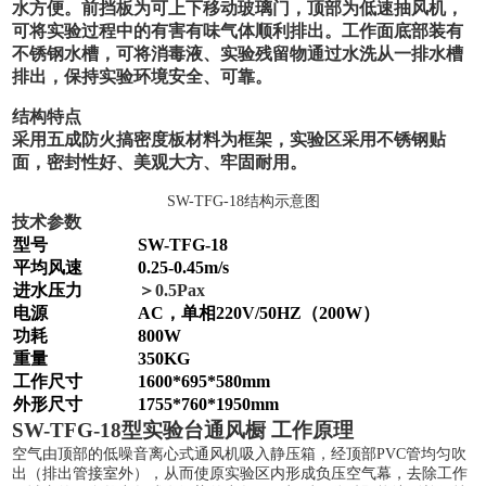
水方便。前挡板为可上下移动玻璃门，顶部为低速抽风机，
可将实验过程中的有害有味气体顺利排出。工作面底部装有
不锈钢水槽，可将消毒液、实验残留物通过水洗从一排水槽
排出，保持实验环境安全、可靠。
结构特点
采用五成防火搞密度板材料为框架，实验区采用不锈钢贴
面，密封性好、美观大方、牢固耐用。
SW-TFG-18结构示意图
技术参数
型号
SW-TFG-1
8
平均风速
0.25-0.45m/s
进水压力
＞0.5Pax
电源
AC，单相220V/50HZ（200W）
功耗
8
00W
重量
350
KG
工作尺寸
1600*695*580mm
外形尺寸
1755*760*1950mm
SW-TFG-18型实验台通风橱 工作原理
空气由顶部的低噪音离心式通风机吸入静压箱，经顶部PVC管均匀吹
出（排出管接室外），从而使原实验区内形成负压空气幕，去除工作