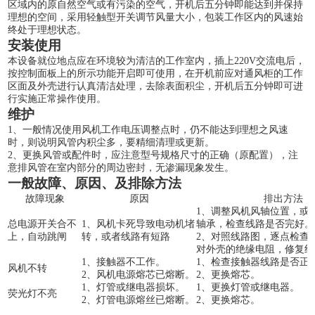
区域内的原自然空气或有污染的空气，开机后五分钟即能达到并保持
理想的空间，采用轻触型开关调节风量大小，包装工作区内的风速始
终处于理想状态。
安装使用
本设备就位地点应在环境较为清洁的工作室内，插上220V交流电后，
按控制面板上的所示功能开启即可使用，在开机前应对通风柜的工作
区面及外壳进行认真清洁处理，去除表面积尘，开机后五分钟即可进
行实施正常操作使用。
维护
1、一般情况使用风机工作电压调整点时，仍不能达到理想之风速
时，则说明风管内积尘多，要精细清理或更新。
2、更换风管或配件时，应注意型号规格尺寸的正确（原配置），注
意排风管在室内部分的周边密封，无渗漏现象发生。
一般故障
、原因、及排除方法
故障现象
原因
排出方法
1、调整风机风轴位置，或
总电源开关合不
1、风机卡死导致电动机堵
轴承，检查线路是否完好。
上，自动跳闸
转，或者线路有短路
2、对照线路图，逐点检查
对外壳的绝缘电阻，修复绝
1、接触器不工作。
1、检查接触器线路是否正
风机不转
2、风机电源熔芯已熔断。
2、更换熔芯。
1、灯管或继电器损坏。
1、更换灯管或继电器。
荧光灯不亮
2、灯管电源熔丝已熔断。
2、更换熔芯。